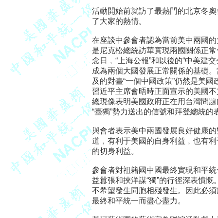
活動開始前就訪了最熱門的北京冬奧
了大家的熱情。

在座談中參會者認為當前美中兩國的大
是尼克松總統訪華實現兩國關係正常化
念日﹐“上海公報”和以後的“中美建交公報
成為兩個大國發展正常關係的基礎。當
及的對臺“一個中國政策”仍然是美國
習近平主席會晤時正面宣示的美國不支
總現像表明美國政府正在用台灣問題
“臺獨”勢力送出的信號和拜登總統的
與會者表示美中兩國發展良好健康的
道﹐有利于美國的自身利益﹐也有利
的切身利益。

參會者對祖籍國中國最終實現和平統一
益囂張和挾洋謀“獨”的行徑深表憤慨
不希望發生同胞相殘發生。因此必須旗
最終和平統一而盡心盡力。
