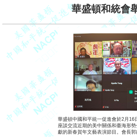
華盛頓和統會
華盛頓中國和平統一促進會於2月16日
座談交流近期的美中關係和臺海形勢
獻的新春賀年文藝表演節目。會長郭