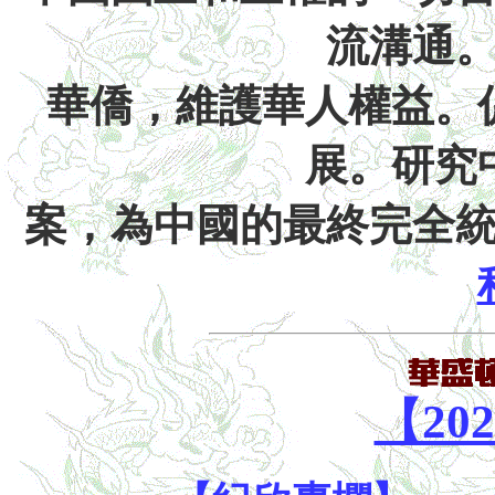
流溝通
華僑，維護華人權益。
展。研究
案，為中國的最終完全
【20