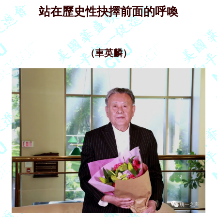
站在歷史性抉擇前面的呼喚
（車英麟）