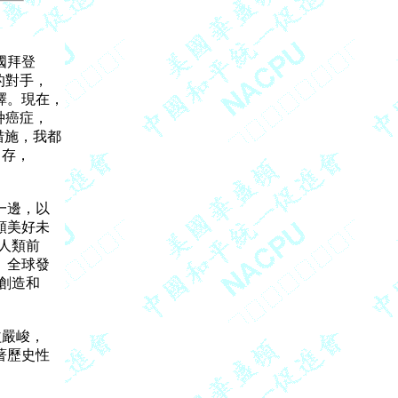
拜登

對手，

。現在，

癌症，

施，我都

存，

邊，以

美好未

類前

全球發

造和

嚴峻，

歷史性
