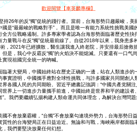
歡迎閱覽【車英麟專欄】
堅持26年的反“獨”促統的踐行者。當前，台海形勢日趨嚴峻，美國
中國是“最嚴峻的戰略對手”， 而且是唯一有能力系統性挑戰美國的
行全方位戰略遏制。許多專家學者認為台海形勢面臨著歷史性抉擇
力量戰斗在反“獨”促統最前線了。自從2018年以來，我身患多种
手術，2021年已經擴散，醫生讓我進入終老院，并安排最后搶救措
。但是，我心中反霸反“獨”的火焰決不能熄滅。只要還有一口气尚
止實現祖國完全統一的吶喊。

面臨著大變局，中國始終站在歷史正确的一邊，站在人類進步的一
的事實證明，中國攜手應對全球性挑戰，与許多國家共同開創人類
世界各國人民的共同期盼。習近平總書記強調：“中國共產党關注人
同世界上一切進步力量攜手前進，中國始終是世界和平的建設者、
者”。我們要繼續弘揚构建人類命運共同体理念，為解決台灣問題創
美國不會放棄霸權，“台獨”不會放棄勾連境外勢力，台海形勢日益
實質性的台海變局正在日益迫近。無論和与戰，海峽兩岸都面臨著
此，我們要堅決放棄任何幻想。
