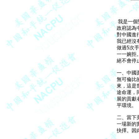
 我是一個
政府認為
對中國進
我已經沒有
做過5次
一一婉拒
絕不會停
一、中國
無可倫比
來，這是
途命運，
展的貢獻
平環境。

二、當下
一場新的
抉擇。因