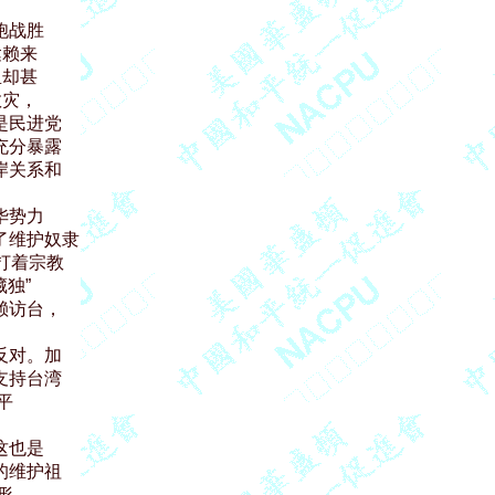
战胜

赖来

却甚

灾，

民进党

分暴露

关系和

势力

维护奴隶

着宗教

”

访台，

对。加

持台湾



也是

维护祖


