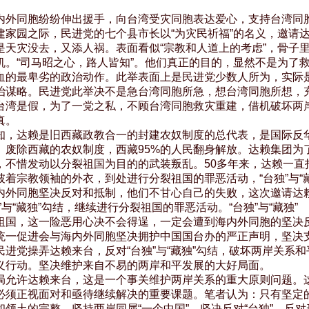
当海内外同胞纷纷伸出援手，向台湾受灾同胞表达爱心，支持台湾同胞
建家园之际，民进党的七个县市长以“为灾民祈福”的名义，邀请达
是天灾没去，又添人祸。表面看似“宗教和人道上的考虑”，骨子里
机。“司马昭之心，路人皆知”。他们真正的目的，显然不是为了救
血的最卑劣的政治动作。此举表面上是民进党少数人所为，实际是
治谋略。民进党此举决不是急台湾同胞所急，想台湾同胞所想，充
台湾是假，为了一党之私，不顾台湾同胞救灾重建，借机破坏两岸
。

所周知，达赖是旧西藏政教合一的封建农奴制度的总代表，是国际反华
。废除西藏的农奴制度，西藏95%的人民翻身解放。达赖集团为了
，不惜发动以分裂祖国为目的的武装叛乱。50多年来，达赖一直打
披着宗教领袖的外衣，到处进行分裂祖国的罪恶活动，“台独”与“藏独
内外同胞坚决反对和抵制，他们不甘心自己的失败，这次邀请达赖
”与“藏独”勾结，继续进行分裂祖国的罪恶活动。“台独”与“藏独”

祖国，这一险恶用心决不会得逞，一定会遭到海内外同胞的坚决反
统一促进会与海内外同胞坚决拥护中国国台办的严正声明，坚决支
进党操弄达赖来台，反对“台独”与“藏独”勾结，破坏两岸关系和平
义行动。坚决维护来自不易的两岸和平发展的大好局面。

湾当局允许达赖来台，这是一个事关维护两岸关系的重大原则问题。这
必须正视面对和亟待继续解决的重要课题。笔者认为：只有坚定的
领土的完整，坚持两岸同属“一个中国”，坚决反对“台独”，反对形