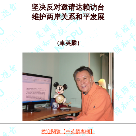
坚决反对邀请达赖访台
维护两岸关系和平发展
（車英麟）
歡迎閱覽【車英麟專欄】