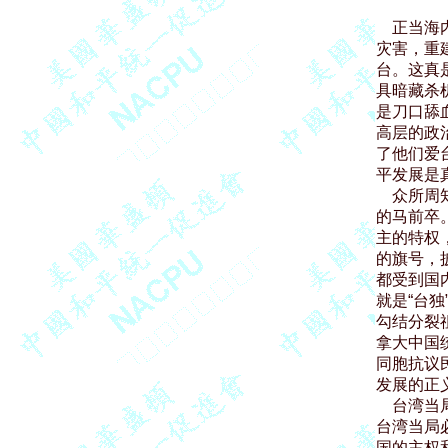
    正
灾害，重
台。这真
具暗藏杀
是刀口舔
高层的政
了他们爱
平发展是真
    众
的马前卒
主的特权
的旗号，
都受到国
就是“台独
勾结分裂
拿大中国
同胞抗议民
发展的正
    台
台湾当局
国的主权和