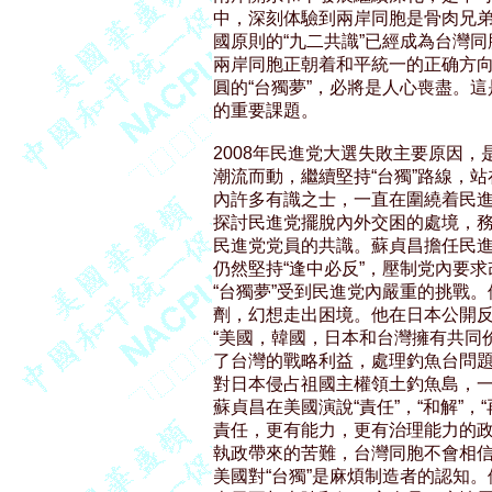
中，深刻体驗到兩岸同胞是骨肉兄弟
國原則的“九二共識”已經成為台灣
兩岸同胞正朝着和平統一的正确方向
圓的“台獨夢”，必將是人心喪盡。
的重要課題。

2008年民進党大選失敗主要原因，
潮流而動，繼續堅持“台獨”路線，
內許多有識之士，一直在圍繞着民進
探討民進党擺脫內外交困的處境，務
民進党党員的共識。蘇貞昌擔任民進
仍然堅持“逢中必反”，壓制党內要求
“台獨夢”受到民進党內嚴重的挑戰。
劑，幻想走出困境。他在日本公開反
“美國，韓國，日本和台灣擁有共同价值
了台灣的戰略利益，處理釣魚台問題
對日本侵占祖國主權領土釣魚島，一
蘇貞昌在美國演說“責任”，“和解”，
責任，更有能力，更有治理能力的政
執政帶來的苦難，台灣同胞不會相信
美國對“台獨”是麻煩制造者的認知。