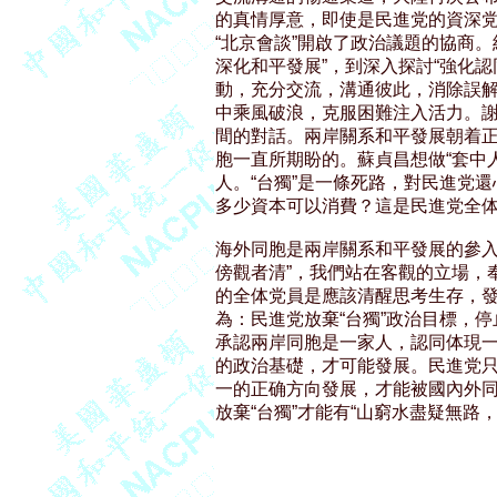
的真情厚意，即使是民進党的資深党
“北京會談”開啟了政治議題的協商。
深化和平發展”，到深入探討“強化認
動，充分交流，溝通彼此，消除誤解
中乘風破浪，克服困難注入活力。謝
間的對話。兩岸關系和平發展朝着正
胞一直所期盼的。蘇貞昌想做“套中
人。“台獨”是一條死路，對民進党
多少資本可以消費？這是民進党全体
海外同胞是兩岸關系和平發展的參入
傍觀者清”，我們站在客觀的立場，奉
的全体党員是應該清醒思考生存，發
為：民進党放棄“台獨”政治目標，停
承認兩岸同胞是一家人，認同体現一
的政治基礎，才可能發展。民進党只
一的正确方向發展，才能被國內外同
放棄“台獨”才能有“山窮水盡疑無路，