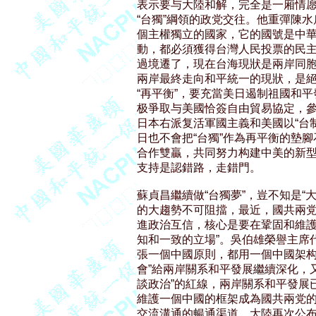
表示要与大陸和解，完全是一廂情愿
“台獨”綱領的政党交往。他重彈陳水扁
個主權獨立的國家，它的國號是中華
動，都必須獲得台灣人民投票的民主
過境遷了，現在台海現狀是兩岸同胞
兩岸最終走向和平統一的現狀，是絕
“再平衡”，要充當美日遏制祖國和平
极爭取与美國恰簽自由貿易協定，參
日本右派复活軍國主義和美國以“台
日也不會把“台獨”作為再平衡的墊
合作雙贏，共同努力构建中美的新型
支持是認錯路，走錯門。

蘇貞昌繼續做“台獨夢”，豈不知是“
的大趨勢不可阻擋，最近，國共兩党
進政治互信，核心是要在鞏固和維護
知和一致的立場”。吳伯雄榮譽主席
張一個中國原則，都用一個中國架构
會”給兩岸關系和平發展繼續深化，
談政治”的紅線，兩岸關系和平發展
維護一個中國的框架成為國共兩党的
交流溝通的暢通渠道，大陸再次公布