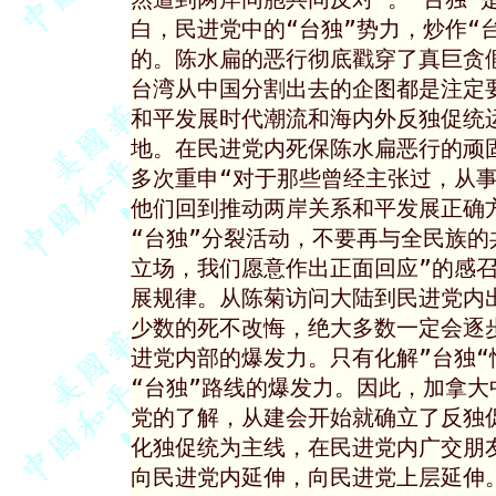
白，民进党中的“台独”势力，炒作“
的。陈水扁的恶行彻底戳穿了真巨贪假
台湾从中国分割出去的企图都是注定要
和平发展时代潮流和海内外反独促统运
地。在民进党内死保陈水扁恶行的顽固
多次重申“对于那些曾经主张过，从事
他们回到推动两岸关系和平发展正确
“台独”分裂活动，不要再与全民族的
立场，我们愿意作出正面回应”的感召
展规律。从陈菊访问大陆到民进党内
少数的死不改悔，绝大多数一定会逐
进党内部的爆发力。只有化解”台独“
“台独”路线的爆发力。因此，加拿大
党的了解，从建会开始就确立了反独
化独促统为主线，在民进党内广交朋
向民进党内延伸，向民进党上层延伸