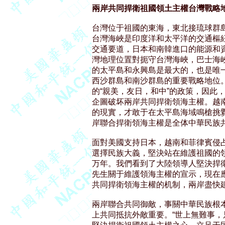
兩岸共同捍衛祖國領土主權台灣戰略
台灣位于祖國的東海，東北接琉球群島
台灣海峽是印度洋和太平洋的交通樞紐
交通要道，日本和南韓進口的能源和資
灣地理位置對扼守台灣海峽，巴士海峽
的太平島和永興島是最大的，也是唯一
西沙群島和南沙群島的重要戰略地位。
的“親美，友日，和中”的政策，因此
企圖破坏兩岸共同捍衛領海主權。越南
的現實，才敢于在太平島海域鳴槍挑釁
岸聯合捍衛領海主權是全体中華民族共
面對美國支持日本，越南和菲律賓侵占
選擇民族大義，堅決站在維護祖國的領
万年。我們看到了大陸領導人堅決捍衛
先生關于維護領海主權的宣示，現在應
共同捍衛領海主權的机制，兩岸盡快建
兩岸聯合共同御敵，事關中華民族根本
上共同抵抗外敵重要。“世上無難事，