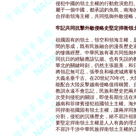
侵犯中國的領土主權的行動愈演愈烈。
屬于一個中國，都承認釣魚島，南海的
合捍衛領海主權，共同抵御外敵侵略，
牢記共同抗擊外敵侵略史堅定捍衛領
祖國固有的領土，領空和領海主權，是
間的形成，既有民族融合的漫長歷史過
的慘痛經歷。中華民族有著共同抵御外
同抗日的經驗應該弘揚。也有失誤的教
華北的關鍵時刻，仍然主張親美，和日
將領忍無可忍，張學良和楊虎城將軍發
大義名垂千古。在20世紀70年代，
能配合大陸反擊越南侵略值得稱贊。台
教訓永遠不會忘記，民族和歷史把兩岸
次受到侵犯的關頭，即使長期生活在海
越南和菲律賓侵犯祖國領土主權。海外
同捍衛祖國固有領土主權，讓兩岸同胞
分割，侵犯的沉痛歷史，絕不容許祖國
要堅定捍衛領土主權是人人有責的理念
不容許干涉中華民族捍衛領土主權的正