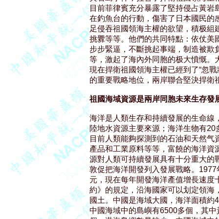
目前菲律賓充分暴露了堅持侵占黃岩島
在釣魚台的行動，傷害了日本國民的感
足侵吞祖國領海主權的欲望，積极組建
挑釁等等。他們的共同特點：依仗美國
步步緊逼，不斷挑起事端，制造被欺負
等，激起了海內外同胞的极大憤慨。大
現在捍衛祖國領海主權已經到了“忽戰
的重要戰略地位，兩岸聯合堅決捍衛祖
祖國海域資源是兩岸同胞未來生存發
海洋是人類生存和持續發展的生命線，
陸地水資源主要來源；海洋生物有20
目前人類能夠探測到的石油和天然气資
產品和工業原料等等，富饒的海洋資源
源對人類可持續發展具有十分重大的戰略
敦促把海洋開發列入發展戰略。1977年世
元，現在每年開發海洋產值增長速度十
約》的規定，沿海國家可以划定領海，
國土。中國是海域大國，海洋面積約47
中國海域中的島嶼有6500多個，其中黃