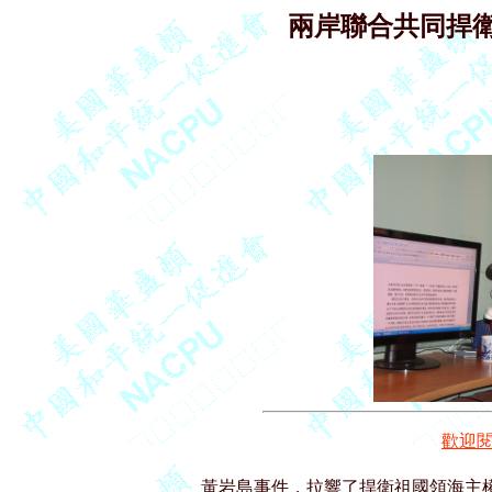
兩岸聯合共同捍
歡迎
黃岩島事件，拉響了捍衛祖國領海主權