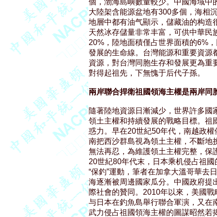
個，渤海島嶼數量較少。中國海域中的資
大陸架含能源盆地有300多個，海相沉
地層中都有油气顯示，儲藏油的构造很
天然冰存儲量非常丰富，可供中華民族
20%，陸地面積僅占世界面積的6%
發展的生命線。台灣能源和重要資源都
資源，對台灣同胞生存和發展更為重要
對得起祖先，下無愧于后代子孫。

兩岸聯合捍衛祖國領海主權是兩岸同
隨著陸地資源日漸減少，世界許多國家
領土主權和持續發展的戰略目標。祖國
惑力。早在20世紀50年代，南越政
南把西沙群島視為領土主權，不斷地挑
無法再忍，為維護領土主權完整，保護
20世紀80年代末，日本乘机侵占祖
“保釣”運動，筆者在加拿大溫哥華去日
海逐漸被周邊國家瓜分。中國政府提出
際社會的贊同。2010年以來，美國
与日本在釣魚島舉行聯合軍演，又在南
武力侵占祖國領海主權的圖謀昭然若揭