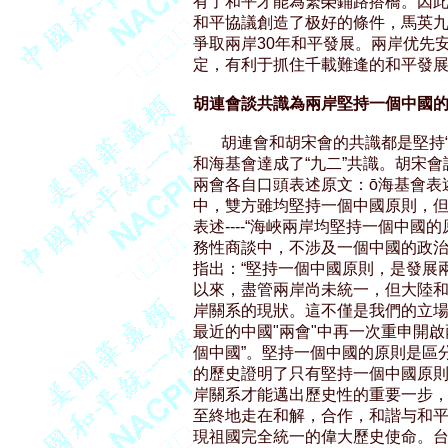
有了和平才能為繁榮鋪路搭橋。因此
和平協議創造了极好的條件，馬英九表
爭取兩岸30年和平發展。兩岸优先
定，有利于抓住千載難逢的和平發展
胡連會談共識為兩岸堅持一個中國的
       胡連會和胡宋會的共識都是堅
和海基會達成了“九二”共識。胡宋會談
兩會各自口頭表述原文：ō海基會表
中，雙方雖均堅持一個中國原則，但
表述----“海峽兩岸均堅持一個中
務性商談中，不涉及一個中國的政治含
指出：“堅持一個中國原則，是發展兩
以來，盡管兩岸尚未統一，但大陸和
岸關系的現狀。這不僅是我們的立場
最近的中國"兩會"中再一次重申開啟
個中國”。堅持一個中國的原則是區分
的歷史證明了只有堅持一個中國原則
岸關系才能邁出歷史性的重要一步，
至終地走在和解，合作，和諧与和平
現祖國完全統一的偉大歷史使命。台