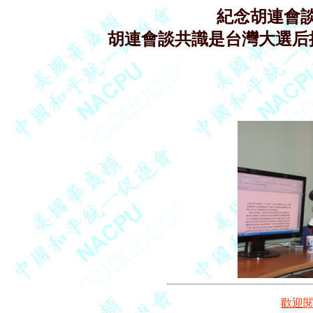
紀念胡連會
胡連會談共識是台灣大選后
歡迎