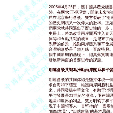
2005年4月26日，應中國共產党
陸。在兩党“正視現實，開創未來”的
席在北京舉行會談。雙方發表了“兩岸
的歷史關頭又一次偉大的壯舉。正如
們兩党就共同邁出了歷史性的一步，
史冊上，將為改善兩岸關系注入春天
体認和五點共識的成果，是迎來了兩
系新的前景，推動兩岸關系和平發展
台灣的形勢是千頭万緒，百廢待興。
個中國原則的基礎上，認真落實胡連
發展新局面的首要思考的課題。

胡連會談共識為推動兩岸關系和平
胡連會談的共同体認是堅持体現一個中
求台海和平穩定，維護兩岸同胞利益
來，共同發揚中華文化，有助于消弭
平与發展是21世紀的潮流，兩岸關
地區和世界的利益。雙方明确了和平
現了中國領導人一貫堅持的“一國兩制
“四點意見”，“四點建議”的基本思