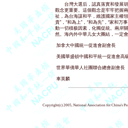
        台灣大選后，認真落實和
觀念更重要。這個觀念是牢牢把握兩
祉，為台海謀和平，維護國家主權領
貴”，“和為上”，“和為先”，“家和
動一切積极因素，化獨促統。兩岸關
然。海內外中華儿女大團結，一定會
 加拿大中國統一促進會副會長

 美國華盛頓中國和平統一促進會高級
 世界華僑華人社團聯合總會副會長

Copyright(c) 2005, National Association for China's P