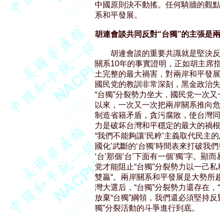
中國原則決不動搖。任何騎牆的觀點
系和平發展。

胡連會談共同反對“台獨”的主張是
        胡連會談的重要共識就是堅
關系10年的事實證明，正如胡主席指
土完整的最大禍害，對兩岸和平發展
國民党的教訓非常深刻，黑金政治失去
“台獨”分裂勢力坐大，國民党一次又
以來，一次又一次把兩岸關系推向危
制造省籍矛盾，貪污腐敗，使台灣同胞
力是破坏台灣和平穩定的最大的禍根
“我們不能夠讓‘民粹’主義取代民主的思
國化’武斷的‘台獨’時間表來打破我
‘台’那個‘台’下面有一個’獨’字。
党才能阻止“台獨”分裂勢力以一己私
雙贏“。兩岸關系和平發展是大勢所
灣大選后，“台獨”分裂勢力還存在，
放棄“台獨”綱領，我們還必須堅持反對
獨”分裂活動的斗爭進行到底。
