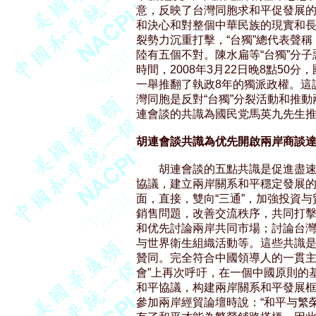
意，反映了台灣同胞求和平促發展的
和決心和對整個中華民族的現實和長遠
裂勢力沉重打擊，“台獨”總代表聲稱
陸有五個不對。陳水扁等“台獨”分子
時間，2008年3月22日晚8點50
一舉推翻了執政8年的獨派政權。這
灣同胞是反對“台獨”分裂活動和推動
連會談的共識為國民党馬英九先生推
胡連會談共識為优先開啟兩岸商談
        胡連會談的五點共識是促
協議，建立兩岸關系和平穩定發展的
面，直接，雙向“三通”，加強投資与
銷售問題，改善交流秩序，共同打擊
和优先討論兩岸共同市場；討論台灣
与世界衛生組織活動等。這些共識是
贊同。完全符合中國領導人的一貫主張
會”上再次呼吁，在一個中國原則的
和平協議，构建兩岸關系和平發展框
參加兩岸經貿論壇時說：“和平与繁