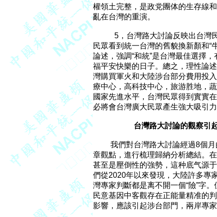
權領土完整，是政党團体的生存線和
亂在台灣的重演。

           5，台灣路大討論反映
民眾看到統一台灣的舊貌換新顏和“牛
論述，強調“和統”是台灣最佳選擇，
福平安快樂的日子。總之，理性論述
灣購買軍火和大陸涉台部分費用投入
療中心，高科技中心，旅游胜地，蔬菜
國家先進水平，台灣民眾得到實實在
必將會台灣廣大民眾產生強大吸引力
台灣路大討論的觀察引
         我們對台灣路大討論經
章觀點，進行梳理歸納分析總結。在每
甚至是壓倒性的強勢，這种底气源于
們從2020年以來發現，大陸許多專
灣專家判斷都是离不開一個“險”字。
民意基因中客觀存在正能量精准的判