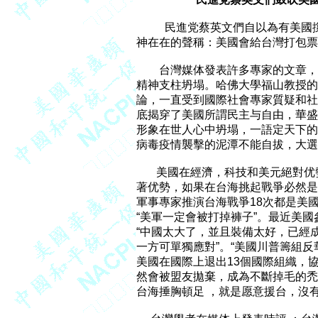
          民進党蔡英文們自以為
神在在的聲稱：美國會給台灣打包票
        台灣媒体發表許多專家的
精神支柱坍塌。哈佛大學福山教授的
論，一直受到國際社會專家質疑和社
底揭穿了美國所謂民主与自由，華盛頓
形象在世人心中坍塌，一語定天下的時
病毒疫情襲擊的泥潭不能自拔，大選
       美國在經濟，科技和美元
著优勢，如果在台海挑起戰爭必然是
軍事專家推演台海戰爭18次都是美國
“美軍一定會被打掉褲子”。最近美國
“中國太大了，並且裝備太好，已經
一方可單獨應對”。“美國川普籌組反
美國在國際上退出13個國際組織，
然會被盟友拋棄，成為不斷掉毛的禿鷹
台海捶胸頓足 ，就是愿意援台，沒有