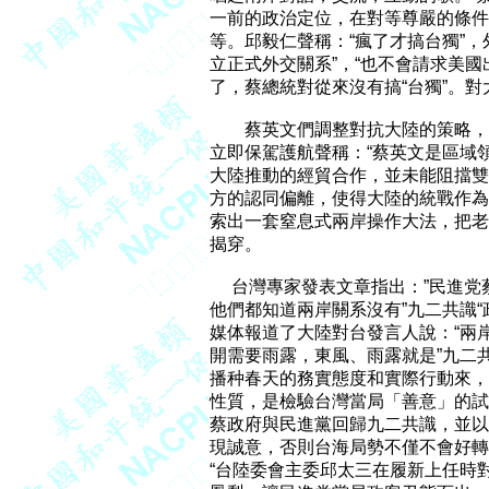
一前的政治定位，在對等尊嚴的條件
等。邱毅仁聲稱：“瘋了才搞台獨”，
立正式外交關系”，“也不會請求美國
了，蔡總統對從來沒有搞“台獨”。對
        蔡英文們調整對抗大陸的
立即保駕護航聲稱：“蔡英文是區域
大陸推動的經貿合作，並未能阻擋雙
方的認同偏離，使得大陸的統戰作為
索出一套窒息式兩岸操作大法，把老
揭穿。

     台灣專家發表文章指出：”民
他們都知道兩岸關系沒有”九二共識“
媒体報道了大陸對台發言人說：“兩
開需要雨露，東風、雨露就是”九二共
播种春天的務實態度和實際行動來，是
性質，是檢驗台灣當局「善意」的試金
蔡政府與民進黨回歸九二共識，並以停
現誠意，否則台海局勢不僅不會好轉
“台陸委會主委邱太三在履新上任時對