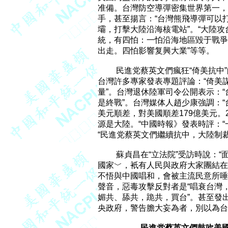
准備。台灣防空導彈密集世界第一，
手，甚至揚言：“台灣熊飛導彈可以打
壩，打擊大陸沿海核電站”。“大陸攻
統，有四怕：一怕沿海地區毀于戰爭
出走。四怕影響复興大業”等等。

         民進党蔡英文們瘋狂“倚
台灣許多專家發表專題評論：“倚美謀
量”。台灣退休陸軍司令公開表示：“
是終戰”。台灣媒体人趙少康強調：“
美元順差，對美國順差179億美元。2
源是大陸。“中國時報》發表時評：“
“民進党蔡英文們繼續抗中，大陸制裁
         蘇貞昌在“立法院”受訪時
國家﹀，衹有人民與政府大家團結在
不悟與中國唱和，會被主流民意所唾
聲音，惡毒攻擊反對者是“唱衰台灣
媚共、舔共，跪共，買台”。甚至發出
央政府，警告膽大妄為者，別以為台
民進党蔡英文們鼓吹美