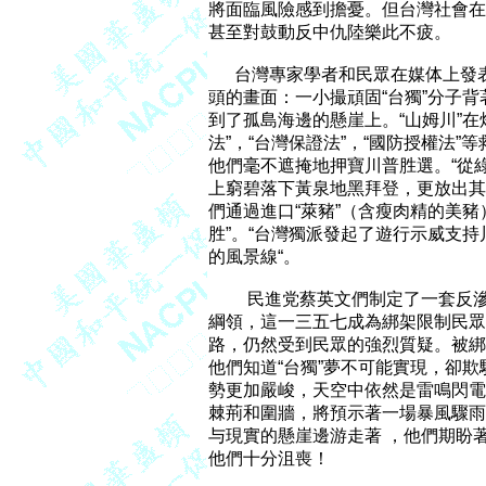
將面臨風險感到擔憂。但台灣社會在
甚至對鼓動反中仇陸樂此不疲。

      台灣專家學者和民眾在媒体上
頭的畫面：一小撮頑固“台獨”分子背
到了孤島海邊的懸崖上。“山姆川”在炮
法”，“台灣保證法”，“國防授權法”
他們毫不遮掩地押寶川普胜選。“從綠
上窮碧落下黃泉地黑拜登，更放出其子
們通過進口“萊豬”（含瘦肉精的美豬
胜”。“台灣獨派發起了遊行示威支持
的風景線“。

         民進党蔡英文們制定了一
綱領，這一三五七成為綁架限制民眾的
路，仍然受到民眾的強烈質疑。被綁
他們知道“台獨”夢不可能實現，卻欺騙
勢更加嚴峻，天空中依然是雷鳴閃電
棘荊和圍牆，將預示著一場暴風驟雨
与現實的懸崖邊游走著 ，他們期盼著
他們十分沮喪！
