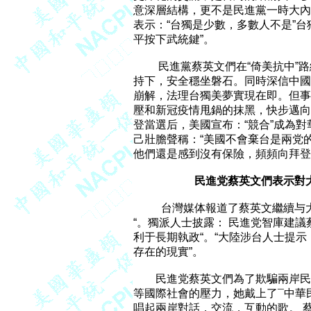
意深層結構，更不是民進黨一時大內
表示：“台獨是少數，多數人不是”台
平按下武統鍵”。

         民進黨蔡英文們在“倚美
持下，安全穩坐磐石。同時深信中國
崩解，法理台獨美夢實現在即。但事
壓和新冠疫情甩鍋的抹黑，快步邁向
登當選后，美國宣布：“競合”成為對
己壯膽聲稱：“美國不會棄台是兩党的
他們還是感到沒有保險，頻頻向拜登團
 民進党蔡英文們表示對
          台灣媒体報道了蔡英文
“。獨派人士披露： 民進党智庫建議
利于長期執政“。“大陸涉台人士提示
存在的現實”。  

        民進党蔡英文們為了欺騙
等國際社會的壓力，她戴上了¯中華
唱起兩岸對話，交流，互動的歌。 