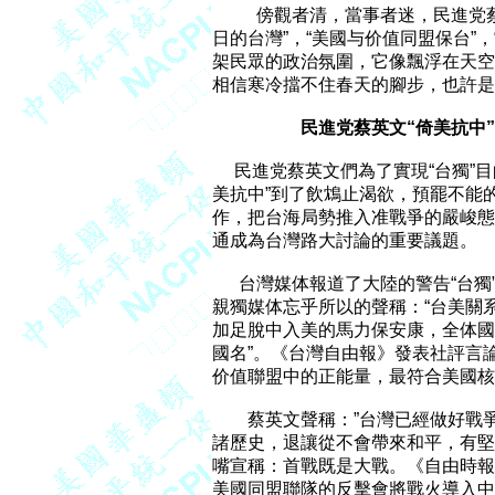
          傍觀者清，當事者迷，民
日的台灣”，“美國与价值同盟保台”，“
架民眾的政治氛圍，它像飄浮在天空
相信寒冷擋不住春天的腳步，也許是
民進党蔡英文“倚美抗中”
     民進党蔡英文們為了實現“台獨”
美抗中”到了飲鴆止渴欲，預罷不能的
作，把台海局勢推入准戰爭的嚴峻態勢
通成為台灣路大討論的重要議題。

      台灣媒体報道了大陸的警告“
親獨媒体忘乎所以的聲稱：“台美關
加足脫中入美的馬力保安康，全体國
國名”。《台灣自由報》發表社評言論
价值聯盟中的正能量，最符合美國核
        蔡英文聲稱：”台灣已經做
諸歷史，退讓從不會帶來和平，有堅
嘴宣稱：首戰既是大戰。《自由時報
美國同盟聯隊的反擊會將戰火導入中