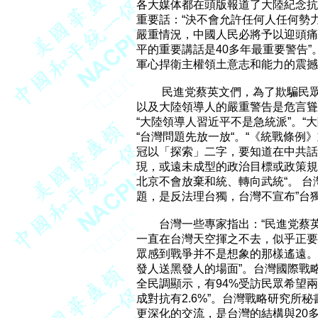
各大媒体都在頭版報道了大陸紀念抗
重要話：“決不會允許任何人任何勢
嚴重情況，中國人民必將予以迎頭痛擊
平的重要講話是40多年最重要警告”。
軍心捍衛主權領土意志和能力的震撼
         民進党蔡英文們，為了
以及大陸領導人的嚴重警告是危言聳
“大陸領導人習近平不是急統派”。“
“台灣問題先放一放“。“《統戰條例
冠以「探索」二字，要知道在中共話
現，或遠未成型的政治目標或政策規
北京不會放棄和統、轉向武統“。 台灣
題，是反法理台獨，台灣不宣布”台獨
        台灣一些專家指出：“民進
一直在台灣天空揮之不去，似乎正要把
眾感到戰爭并不是想象的那樣遙遠。
發人送黑發人的場面”。台灣國際戰
全民調顯示，有94%受訪民眾希望兩
成對抗有2.6%”。台灣戰略研究所
更深化的交流，是台灣的結構與20