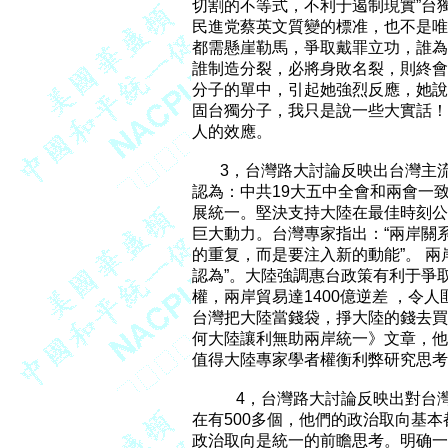
切割的不等式，不利于遏制現實”台獨
民進党蔡英文質變的標准，也不是唯
都需懸崖勒馬，爭取戴罪立功，誰為
誰制造分裂，必將身敗名裂，則終會
分子的單中，引起她強烈反應，她說
固台獨分子，我只是說一些大實話！
人的效應。

       3，台灣路大討論反映出台
認為：中共19大五中全會和兩會一
展統一。堅決支持大陸在最佳時刻公
巨大動力。台灣專家指出：“兩岸關
的重复，而是要注入新的動能”。 兩
認為”。大陸強調惠台政策有利于爭取
權，兩岸貿易達1400億逆差 ，令人
台灣把大陸當錢袋，掙大陸的錢去買
何大陸讓利無助兩岸統一》文章，他
值得大陸專家學者權衡利弊研究思考。  
           4，台灣路大討論反
在有500多個，他們的政治取向基本
政治取向是統一的前瞻思考。明确一個