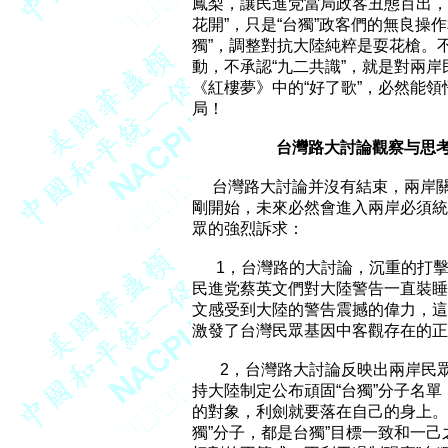
鳳梨，讓民進党當局政客丑態百出，
花開”，只是“台獨”政客們的無良操作
獨”，調整對抗大陸純粹是耍花槍。不廢
動，不承認“九二共識”，就是對兩岸
《紅樓夢》中的“好了歌”，必然能領悟
局！

台灣路大討論觀察与思
     台灣路大討論并沒有結束，兩
剛開始，未來必然會進入兩岸必須統
眾的強烈訴求：

      1，台灣路的大討論，沉重的
民進党蔡英文們對大陸警告一直裝睡，
文感受到大陸的警告震撼的偉力，這
激發了台灣民眾基因中客觀存在的正
       2，台灣路大討論反映出兩
持大陸制定公布頑固“台獨”分子名單
的對象，利劍就要落在自己的身上。
獨”分子，都是台獨”目標一致和一己之