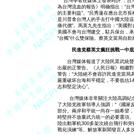
     台灣學者在媒体上發表時評 
為台灣流血的報告》明确指出：“台
的主要利益”。“呂秀蓮在應台北市長
是川普拿台灣人的手去打中國大陸這
痛代價”。馬英九先生指出：“美國對
美國不會与台灣建交，駐兵保台，承
“台獨”什么雙保險。蔡英文當局自欺欺
民進党蔡英文瘋狂挑戰一中底
        台灣媒体報道了大陸民眾
出嚴的正警告。《人民日報》相繼對台
警告：“大陸絕不會容許民進党當局
嚴重破坏台海和平穩定，不要低估1
志和堅定決心”。

          台灣媒体非常關注大陸
了大陸党政軍領導人強調：“《國家
部分。兩岸和平統一尚存一絲希望，
時堅持不放棄武力統一的必要選項。堅持
陸出動軍机300多架次繞台飛行和突
戰化演練“等。解放軍新聞發言人多次嚴