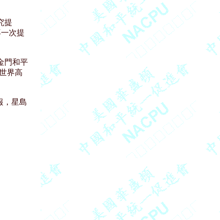
提

一次提

門和平

界高

，星島
