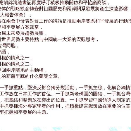
響應胡錦濤總書記再度呼吁積极推動開啟和平協議商談，

現整体的戰略觀念轉變對祖國歷史和兩岸關系發展將產生深遠影響（
7大報告体會），

主席在兩會中發表對台工作的講話是推動兩岸關系和平發展的行動指
岸和平發展方案鼓掌，

灣政局未來發展趨勢展望，

戰后世界局勢主要特點与中國統一大業的宏觀思考，

台灣同胞，

寄語，

對根的情意之一，

對根的情意之二，

國奪回兩岸關系的主動權，

英九的葫蘆里藏的什么藥等文章。

一手抓重點，堅決反對台獨分裂活動，一手抓主線，化解台獨情節
工作放在日常工作的首位。一手抓新老僑團的團結，一手抓台灣僑
，把團結和凝聚放在突出的位置。一手抓學習中國領導人制定的對
手抓發揮海外專家學者的作用，把積极建言獻策放在重要的位置。
牢把握和平發展的主題。
