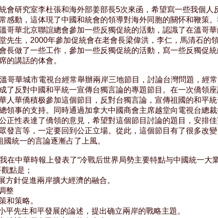
統會研究室李杜張和海外部姜部長5次來函，希望寫一些我個人反
常感動，這体現了中國和統會的領導對海外同胞的關怀和鞭策。我在
溫哥華北京聯誼總會參加一些反獨促統的活動，認識了在溫哥華的
堂先生，2000年參加促統會在老會長梁偉洪，李仁，馬清石的領
會長做了一些工作，參加一些反獨促統的活動，寫一些反獨促統的
席的講話的体會。

00年溫哥華城市電視台經常舉辦兩岸三地節目，討論台灣問題，經常
成了反對中國和平統一宣傳台獨言論的專題節目。在一次僑領座談
華人華僑積极參加這個節目，反對台獨言論，宣傳祖國的和平統一
總領事的支持。同時通過加拿大中國商會主席越堂向電視台總裁提
公正性表達了僑領的意見，希望對這個節目討論的題目，安排佳賓
眾發言等，一定要回到公正立場。從此，這個節目有了很多改變，
持祖國統一的言論逐漸占了上風。

02年我在中華時報上發表了“冷戰后世界局勢主要特點与中國統一大業
觀點是；

發展方針促進兩岸擴大經濟的融合。

調整

策和策略。

鄧小平先生和平發展的論述，提出确立兩岸的戰略主題。
