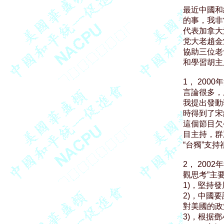
最近中國和
的事，我非
代表加拿大
党大老趙金
協助三位老
和學習胡主
1， 20
言論很多，
我提出發動
時得到了宋
這個節目欠
目主持，群
“台獨”支
2， 20
觀思考”主要
1)，堅持
2)，中國要
對美國的政
3)，根据