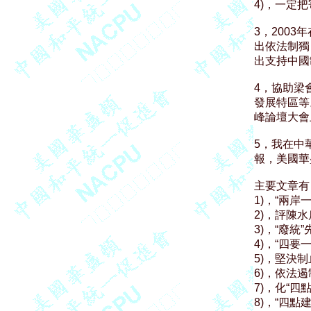
4)，一定
3，2003
出依法制獨
出支持中國
4，協助梁
發展特區等
峰論壇大會
5，我在中
報，美國華
主要文章有

1)，“兩岸
2)，評陳水
3)，“廢統”
4)，“四要
5)，堅決
6)，依法
7)，化“四
8)，“四