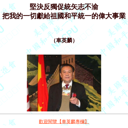
堅決反獨促統矢志不渝
把我的一切獻給祖國和平統一的偉大事業
（車英麟）
歡迎閱覽【車英麟專欄】