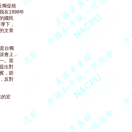
獨促統

1998年

國民

導下，

文章

是台獨

會上，

。當

出對

，節

反對

的宏
