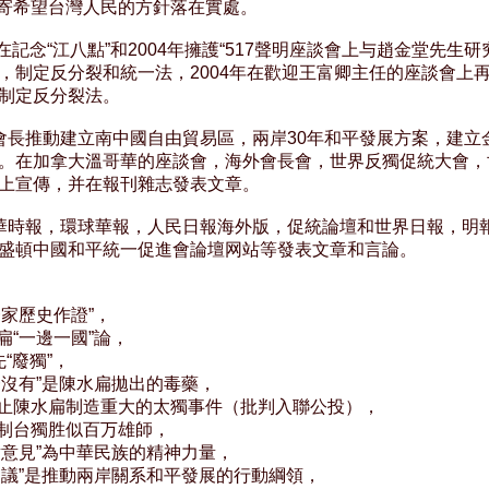
把寄希望台灣人民的方針落在實處。

年在記念“江八點”和2004年擁護“517聲明座談會上与趙金堂先生研究
，制定反分裂和統一法，2004年在歡迎王富卿主任的座談會上再
制定反分裂法。

會長推動建立南中國自由貿易區，兩岸30年和平發展方案，建立金
。在加拿大溫哥華的座談會，海外會長會，世界反獨促統大會，世
上宣傳，并在報刊雜志發表文章。

華時報，環球華報，人民日報海外版，促統論壇和世界日報，明報
盛頓中國和平統一促進會論壇网站等發表文章和言論。

一家歷史作證”，

扁“一邊一國”論，

先“廢獨”，

一沒有”是陳水扁拋出的毒藥，

制止陳水扁制造重大的太獨事件（批判入聯公投），

遏制台獨胜似百万雄師，

點意見”為中華民族的精神力量，

點建議”是推動兩岸關系和平發展的行動綱領，
