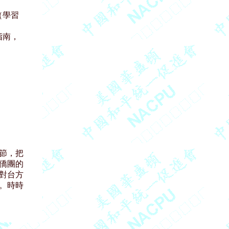
學習

南，

，把

團的

台方

時時
