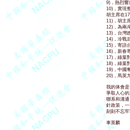
9)，熱烈
10)，實
胡主席在1
11)，胡
12)，為兩
13)，台
14)，冷
15)，寄語
16)，新春
17)，綠葉
18)，綠葉
19)，中
20)，馬
我的体會是
爭取人心的
聯系和溝通
針政策，一
刻刻不忘牢