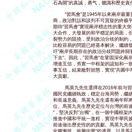
石為開”的真誠，勇气，膽識和歷史責任
          “習馬會”是1945年以
商，政治對話和談判不可質疑的終极平
期待“習馬會”實現兩岸標志性的重大突
大合作，大發展的和平穩定的局面，但
裂勢力的阻撓，受到政治分歧的制約，
比較容易的問題已經基本解決，繼續發
吁“兩岸長期存在的政治分歧問題終歸
下去“。因此，”習馬會“在鞏固深化兩
增進互信，夯實一中框架的認知和一致
事互信，結束敵對狀態，實現“共圓中
大貢獻。 

          馬英九先生選擇在2016
國民党繼續執政，穩定台海局勢，繼續
和長遠意義。馬英九先生還有兩年即將
位。馬英九先生歷史定位与台灣的前途
“，堅決反對”台獨“，在一個中國框架
推進中國和平統一進程，實現中華民族
前途做出歷史性的的貢獻。馬英九先生
化獨漸統，振興中華“的遺愿，以及馬英