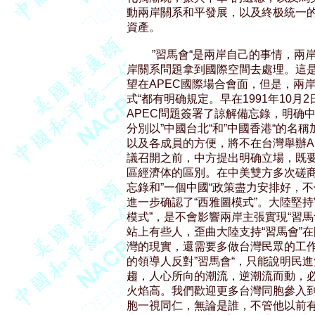
動兩岸關系和平發展，以及終极統一的
資產。

         ”習馬會“是兩岸自己的事
岸關系問題拿到國際空間去處理。這是
望在APEC國際場合會面，但是，兩岸”
式“都有明确規定。早在1991年10月
APEC問題簽署了諒解備忘錄，明确
分別以”中國台北“和”中國香港“的名稱
以及各成員的方便，將不在台灣舉辦APE
議召開之前，中方提出明确立場，既要
區經濟体的區別。在中美雙方多次磋商
忘錄和”一個中國“政策盡力安排好，不
進一步确認了“西雅圖模式”。大陸堅持”習
模式”，是不會影響兩岸主張實現“習馬
站上有些人，歪曲大陸支持“習馬會”在國
灣的現實，還需要多做台灣民眾的工作
的領導人反對”習馬會“，只能說明民
趨，人心所向的潮流，逆潮流而動，必
火焰高。我們歡迎更多台灣同胞參入到
胞一視同仁，無論是誰，不管他以前有