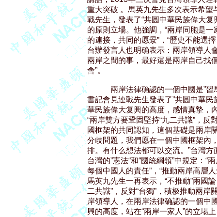
重大突破 。馬英九先生多次表示希望
戰先生，發表了“共圓中華民族偉大复興
的原則立場。他強調，“兩岸同胞是一
的連接，共同的愿景”，“歷史不能選擇
台辦發言人也明确表示：兩岸領導人會
兩岸之間的事，最好還是兩岸自己找個
會”。

            兩岸法律确認的一個中國
書記會見連戰先生發表了”共圓中華民
華民族偉大复興的高度，感情真摯，內
“兩岸雙方要鞏固堅持“九二共識”，反對
國框架的共同認知，這個基礎是兩岸關
分歧問題，我們愿在一個中國框架內，
排。有什么想法都可以交流。”台灣方
台灣的”憲法“和“國統綱領”中規定：“
每個中國人的責任”，“推動兩岸高層人
馬英九先生一再表示，“不推動”兩國論
二共識”，反對“台獨”，積极推動兩岸
岸領導人，在兩岸法律确認的一個中國
興的高度，站在“兩岸一家人”的立場