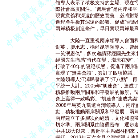
領導人表示了積极支持的立場。現在“
際社會高度關注。“習馬會”是兩岸和平
現實意義和深遠的歷史意義，必將對鞏
進程產生极其深遠的影響。促成“習馬
兩岸積极創造條件，早日實現兩岸最高
            大陸一直重視兩岸領
劍英，廖承志，楊尚昆等領導人，曾經
一笑泯恩仇”，多次邀請蔣經國先生來
經國先生痛感“時代在變，潮流在變”，
打破了40年的隔絕狀態，促進了兩岸關系
實現了“無辜會談”，簽訂了四項協議，
大陸領導人江澤民發表了“江八點”，
平統一大計。2005年“胡連會”，達成了
積极推動兩岸關系和平發展的愿景。“
會上贏得一致喝彩。“胡連會”達成共
2008年馬英九當選台灣領導人，兩岸堅
動，積极推動兩岸關系和平發展，兩岸實現
兩岸建立了多層次的經濟，文化和協商
切水準。兩岸關系由陰霾密布，逐步走
中共18大以來，習近平主席繼往開來
講話，2013年三次會見台灣領導人連