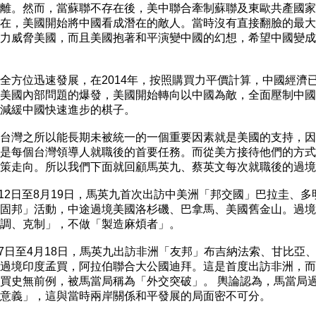
離。然而，當蘇聯不存在後，美中聯合牽制蘇聯及東歐共產國家
在，美國開始將中國看成潛在的敵人。當時沒有直接翻臉的最大
力威脅美國，而且美國抱著和平演變中國的幻想，希望中國變成
全方位迅速發展，在2014年，按照購買力平價計算，中國經濟已
美國內部問題的爆發，美國開始轉向以中國為敵，全面壓制中國
減緩中國快速進步的棋子。

台灣之所以能長期未被統一的一個重要因素就是美國的支持，因
是每個台灣領導人就職後的首要任務。而從美方接待他們的方式
策走向。所以我們下面就回顧馬英九、蔡英文每次就職後的過境
8月12日至8月19日，馬英九首次出訪中美洲「邦交國」巴拉圭、多
固邦」活動，中途過境美國洛杉磯、巴拿馬、美國舊金山。過境
調、克制」，不做「製造麻煩者」。

4月7日至4月18日，馬英九出訪非洲「友邦」布吉納法索、甘比亞、
過境印度孟買，阿拉伯聯合大公國迪拜。這是首度出訪非洲，而
買史無前例，被馬當局稱為「外交突破」。 輿論認為，馬當局過
意義」，這與當時兩岸關係和平發展的局面密不可分。
