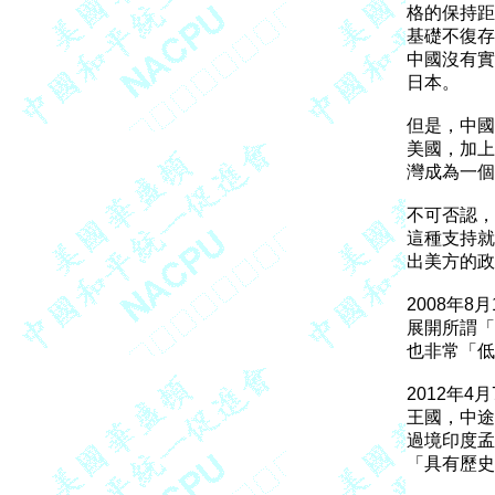
格的保持距
基礎不復存
中國沒有實
日本。

但是，中國
美國，加上
灣成為一個
不可否認，
這種支持就
出美方的政
2008年
展開所謂「
也非常「低
2012年
王國，中途
過境印度孟
「具有歷史