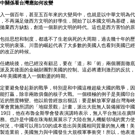
中關係看台灣應如何改變
入一個百年，甚至五百年來的大變局中，也就是以中華文明為代
，不再滿足做西方文明的好學生，開始了以本國文明為基礎，融
拋棄西方缺點，創造一個新的文明的時代。這也是西方害怕的原
包括思想和制度，都逃不了生老病死的大周期，過去幾十年的歷
文明的衰落。川普的崛起代表了大多數的美國人也看到美國已經
的改正的時候。

任總統後，他已經沒有顧忌，要在「道」和「術」兩個層面徹底
派及其後面的金融財團對美國的控制。這必將遭到激烈的反抗，
4年美國將進入一個動盪的時期。

定要避免發起新的戰爭，特別是和中國這種超級大國的戰爭，因
能打贏，除非兩敗俱傷的核子大戰。一個積極的例子是美國印台
近的態度轉變。他以前曾經放出狠話：要是解放軍穿越台灣海峽
軍會實施所謂的「地獄景觀」計畫，派出大批無人裝備摧毀中國
月19日，他在布魯金斯學會發表演講時表示，無人平台無法在廣闊
務。也許是中國在珠海航展展示了大陸在無人機艇領域的實力使
何況，中國可以用1/10的成本造出與美國相同質量的無人機！美
製造業前，美國無力與中國發生大規模軍事衝突！所以，他表達