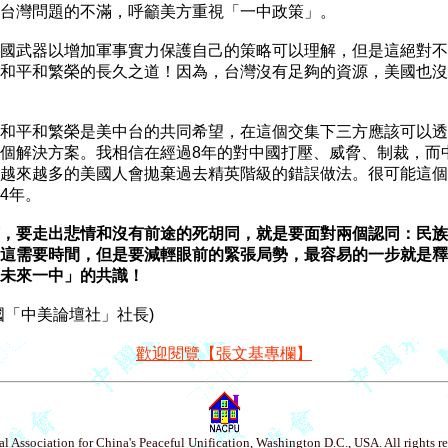
台灣問題的不滿，呼籲美方重視「一中政策」。

國武器以增加軍事實力保護自己的策略可以理解，但是這絕對不
和平和繁榮的長久之道！因為，台灣沒有足夠的資源，美國也沒
和平和繁榮是美中台的共同希望，在這個交集下三方應該可以透
個解決方案。我相信在經過8年的對中國打壓、威脅、制裁，而中
越來越多的美國人會拋棄過去精英階級的錯誤做法。很可能這個
4年。

，要走出悲情和沒有前途的死胡同，就是要面對兩個認同：民族
這需要時間，但是要減輕眼前的緊張局勢，最容易的一步就是釋
未來一中」的共識！
歡迎閱覽【張文基專欄】
l Association for China's Peaceful Unification, Washington D.C., USA. All rights r