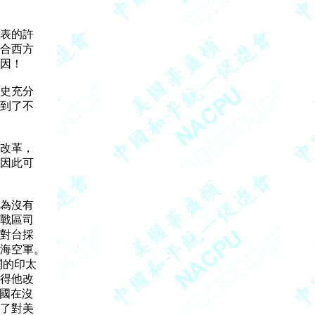
表的許

合西方

因！

史充分

到了不

改革，

因此可

為沒有

戰區司

對台採

海空軍。

的印太

得他改

國在沒

了對美
