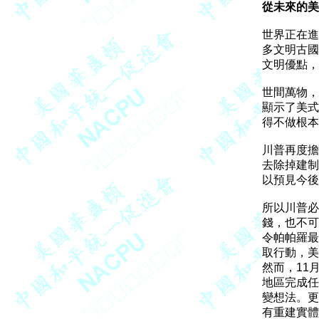
從未來的美
世界正在進
多文明古國
文明優點，
世間萬物，
顯示了美式
得不做根本
川普再度擔
去除掉建制
以預見今後
所以川普必
錢，也不可
令帕帕羅最
取行動，美
然而，11
地區完成任
變想法。更
有重建實體