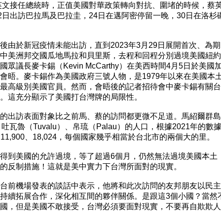
蔡英文接任總統時，正值美國對華政策轉向對抗、圍堵的時候，蔡英
月2日出訪巴拉馬及巴拉圭，24日在邁阿密停留一晚，30日在洛杉磯
後由於新冠疫情未能出訪，直到2023年3月29日展開首次、為期1
中美洲邦交國瓜地馬拉和貝里斯，去程和回程分別過境美國紐約
眾議長麥卡錫（Kevin McCarthy）在美西時間4月5日於美國加
會晤。麥卡錫作為美國政府三號人物，是1979年以來在美國本土
最高級別美國官員。然而，會晤後的記者招待會中麥卡錫有關台
。這充分顯示了美國打台灣牌的局限性。

的出訪表面對象比之前馬、蔡的訪問都更微不足道。馬紹爾群島（Mars
s）、吐瓦魯（Tuvalu）、帛琉（Palau）的人口，根據2021年的數
8、11,900、18,024，每個國家幾乎相當於台北市的兩個大的里。

得到美國的允許過境，等了超過6個月，仍然無法過境美國本土，
的反制措施！這就是美中實力下台灣所面對的現實。

台前機場發表的談話中表示，他將和此次訪問的友邦朋友以民主
持續拓展合作，深化相互間的夥伴關係。是跟這3個小國？當然不
國，但是美國不敢接受，台灣必須要面對現實，不要再自欺欺人