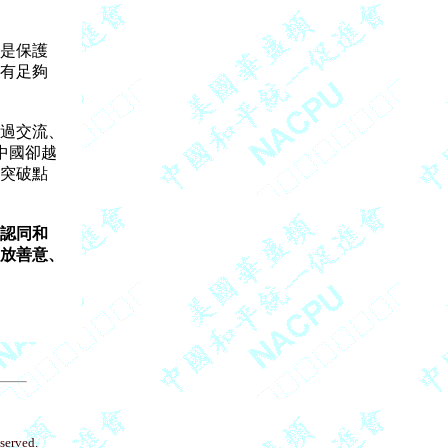
是保護

有足夠

過交流、

國卻越

突破點

認同和

放善意、

eserved.