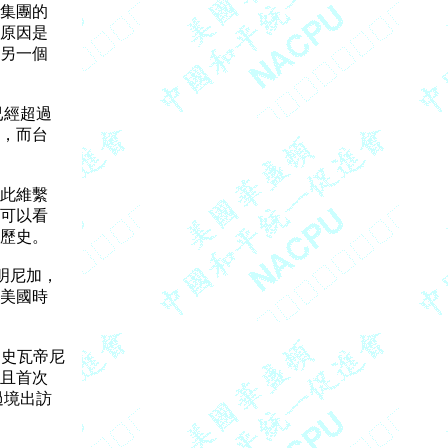
集團的

原因是

另一個

經超過

，而台

此維繫

可以看

歷史。

明尼加，

美國時

史瓦帝尼

且首次

境出訪
