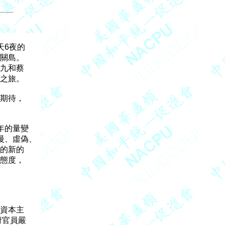
6夜的

關島。

九和蔡

之旅。

期待，

的量變

、虛偽、

的新的

態度，

資本主

官員嚴
