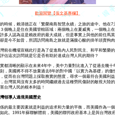
歡迎閱覽【張文基專欄】
的時候，賴清德正在「繁榮南島智慧永續」之旅的途中。他在7天
３個晚上是住在美國管轄區域：兩個晚上在夏威夷，一個晚上在
許多人認為這是賴政府的最大成就，但是事實上與他的前任馬英
卻是今不如昔，所謂訪問南島之旅就是滿腹心酸的掛羊頭賣狗肉
灣前在機場宣稱此行是為了促進島內人民對民主、和平和繁榮的
評估這次訪問就是它是否有助於達成台灣人民的期待？

實都清晰的顯示在未來4年中，美中力量對比進入了從過去幾十年
刻，美國將不得不放棄過去8年的對中國「以實力為基礎」的傲慢
，從而在台灣問題上採取務實的態度，尋求一個最符合美國利益
，台灣當局沒有太多的時間繼續過去這種勞民傷財的敵視大陸的
害台灣人民的根本利益！

灣領導人過境美國歷史
係的最主要因素就是利益的追求和力量的平衡，而美國作為一個
如此。1991年蘇聯解體前，美國的聯邦政府基本上是與台灣政府