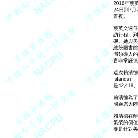
2016年
24日到7
晝夜。

蔡英文連任
訪行程，到
磯。她與美國
總統圖書館
灣領導人的
言非常謹慎
這次賴清德
Island
是42,41
賴清德為了
國顧慮大陸
賴清德在離
繁榮的價值
要是針對美