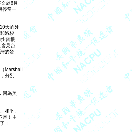
文於6月

停留一

0天的外

和洛杉

州雷根

會見台

灣的發

hall 

據，分別

因為美

、和平、

是！主

了！
