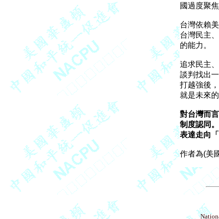
國過度聚焦
台灣依賴美
台灣民主、
的能力。

追求民主、
談判找出一
打越強後，
就是未來的
對台灣而言
制度認同。
表達走向「
Nationa