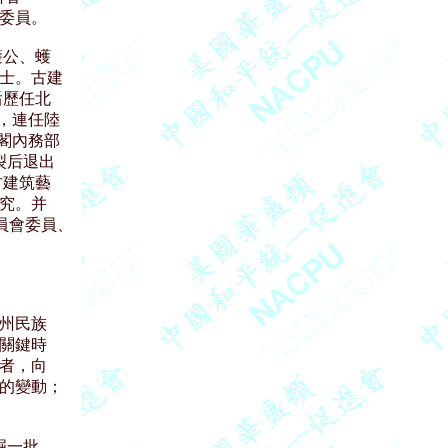
委員。

蠖公、蠖

士。古建

歷任北

，連任陸

閣內務部

后退出

建筑藝

究。并

員會委員、

州民族

關鍵時

者，向

的變動；

一批
