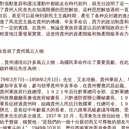
對張勳复辟和護法運動中都能走在時代前列，就充分說明了這一
了貴州人民首先在知識階層的思想解放。這种思想解放過程一直
動前后，甚至可以延伸到新民主主義時期，產生了各种反封建的進步
進了馬克思主義在貴州的傳播。辛亥革命后，西方的政治制度和
了一定的實踐。在貴州，無論是軍政府還是以后的軍閥政府出于
程度地注重發展實業。這使得貴州的資產階級和無產階級革命力
命造就了貴州風云人物

，貴州涌現出許多風云人物，為國民革命作出了重要貢獻。在此
啟鈐兩位先生為例：

879年3月7日—1958年2月1日）先生，又名培藝。貴州畢節人。
參加辛亥革命，參与領導貴州辛亥革命，在貴州響應武昌起義。
貴州軍政府行政總理。１９２１年后任黔軍總司令部、定黔軍總
州政務廳廳長兼省政府秘書長，川黔邊防督辦公團秘書長。１９
軍長征經過貴州時，組織貴州人民抗日救國軍，任總司令。１９
陝北，是長征中年齡最大的長者。任八路軍高級參議等職務。受
恩來先生的多次接見。1937 年 10 月，毛澤東先生致信給他，對
給予贊揚，稱贊他：“是我們的一個十分親切而又可尊敬的朋友与
是一個奮斗的人”。1949年10月后，歷任西南軍政委員會委員、貴州