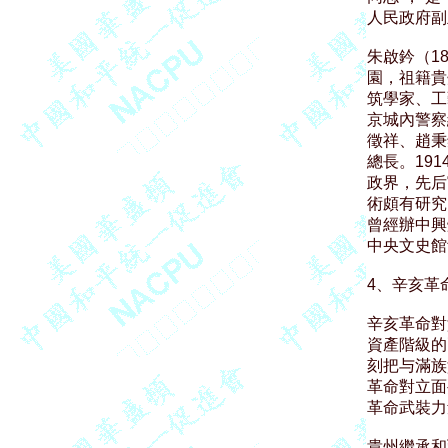
人民政府副
朱啟鈐（18
園，祖籍貴
筑學家、工
京城內警察
徵祥、趙秉
總長。19
政界，先后
術頗有研究
曾經辦中興
中央文史館
4、辛亥革
辛亥革命對
資產階級的
刻把与滿族
革命對立面
革命武裝力
貴州繼承和