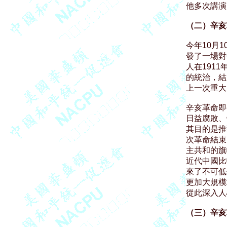
他多次講演
（二）辛亥
今年10月
發了一場對
人在191
的統治，結
上一次重大
辛亥革命即
日益腐敗、
其目的是推
次革命結束
主共和的旗
近代中國比
來了不可低
更加大規模
從此深入人
（三）辛亥