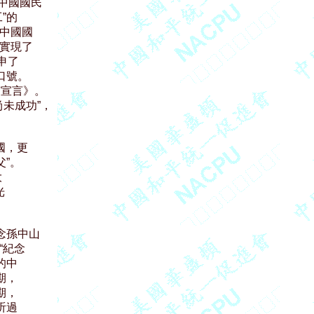
中國國民

的

中國國

實現了

了

號。

宣言》。

未成功”，

，更

”。





念孫中山

紀念

中

，

，

過
