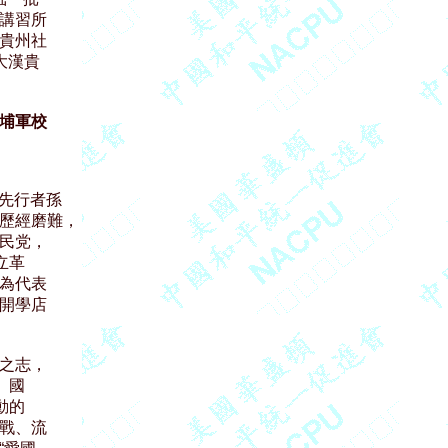
講習所

貴州社

漢貴



埔軍校
先行者孫

歷經磨難，

民党，

革

為代表

開學店



之志，

國

的

戰、流
