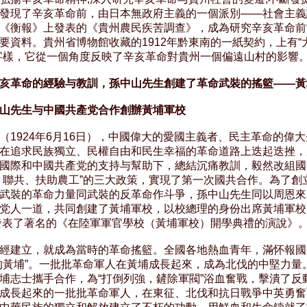
發現了辛亥革命前，由日本無政府主義的一個派別——社會主義
《衡報》上發表的《貴州農民疾苦調查》，成為研究辛亥革命前
要資料。貴州省博物館收藏的1912年黔東南的一紙契約，上有“大
字樣，它從一個角度反映了辛亥革命對貴州一個偏遠山村的影響。
亥革命的經驗与教訓，孫中山先生創建了革命武裝的搖籃——黃
山先生与中國共產党合作創辦黃埔軍校
（1924年6月16日），中國偉大的愛國主義者、民主革命的偉大
在追求民族獨立、民權自由和民生幸福的革命道路上迭起迭挫，
國際和中國共產党的支持与幫助下，總結沉痛教訓，毅然改組國
、聯共、扶助農工”的三大政策，實現了第一次國共合作。為了創立
武裝的革命力量同武裝的反革命作斗爭，孫中山先生同以周恩來
党人一道，共同創建了黃埔軍校，以校總理的身份出席黃埔軍校
發表了著名的《在陸軍軍官學校（黃埔軍校）開學典禮的演說》。
經建立，就成為當時的革命搖籃。全國各地熱血青年，滿怀報國
的黃埔”。一批批革命軍人在黃埔成長起來，成為北伐的中堅力量。
埔志士攜手合作，為“打倒列強，鏟除軍閥”浴血奮戰，擊潰了反動
成長起來的一批批革命軍人，在東征、北伐和抗日戰爭中英勇奮