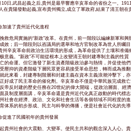
0月10日,武昌起義之后,貴州是最早響應辛亥革命的省份之一。1911
党人在貴陽發動起義,宣布貴州獨立,成立了軍政府,結束了清王朝在貴
命加速了貴州近代化進程

挽救危局實施的“新政”改革。在貴州，前一階段以編練新軍和興辦
成效；后一階段則以咨議局的選舉和地方官制改革為世人所矚目
于貴州辛亥革命前政治生活環境的形成，為革命提供了土壤和准備條
极意義。“新政”不可能從根本上改變清王朝封建專制主義的性質，
亡的命運。但它激發了新生資產階級政治參与熱情，并促使他們
受壓抑的資產階級下層民眾更容易接受革命思想，轉而成為推翻
就此來看，封建專制階層和封建主義在資本主義浪潮沖擊下，亦
正好成了民主革命的催化劑。辛亥革命不僅是中華民族完成救亡
反帝反封建的歷史任務在20世紀的偉大開端，從政治層面、經濟
面及制度層面講，辛亥革命還是貴州近代化真正啟動的時代標志
州社會在經濟、政治、文化和社會生活等各個領域不同程度的進
育体系的初步形成、民主与科學的傳播，便是社會近代化的先導。
命促進了民國初年的貴州發展

起貴州社會的大震動、大變革。使民主共和的觀念深入人心。貴