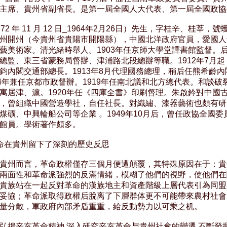
主席、貴州省副省長。是第一屆全國人大代表、第一屆全國政協
72 年 11 月 12 日_1964年2月26日）先生，字桂辛、桂莘，號
州開州（今貴州省貴陽市開陽縣），中國北洋政府官員，愛國人
藝美術家。清光緒時舉人。1903年任京師大學堂譯書館監督。后
總監、東三省蒙務局督辦、津浦路北段總辦等職。1912年7月起
鈞內閣交通部總長。1913年8月代理國務總理，稍后任熊希齡內
14年兼任京都市政督辦。1919年任南北議和北方總代表。和談破裂
寓居津、滬。1920年任《四庫全書》印刷督理。朱啟鈐對中國古
，曾組織中國營造學社，自任社長。對織繡、漆器藝術也頗有研
煤礦、中興輪船公司等企業 。1949年10月后，曾任政協全國委
館員。學術著作頗多。

命在貴州留下了深刻的歷史反思

貴州而言，革命政權僅存三個月便遭顛覆，其特殊原因在于：貴
兩面性和革命派強烈的反滿情緒，模糊了他們的視野，使他們在
貴族站在一起反對革命的漢族地主和資產階級上層代表引為同盟
妥協；革命派取得政權后脫离了下層群体更不可能帶來農村社會
量分散，軍政府內部矛盾重重，給反動勢力以可乘之机。

弘揚辛亥革命精神,深入研究辛亥革命与貴州社會的變遷,不斷發掘