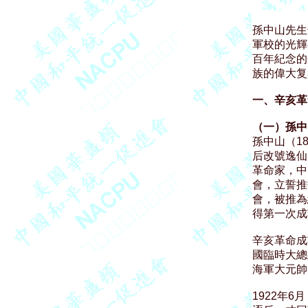
孫中山先生
軍校的光輝
百年紀念的
族的偉大复
一、辛亥革
（一）孫中

孫中山（1
后改號逸仙
革命家，中
會，立誓推
會，被推為
得第一次成
辛亥革命成
國臨時大總
海軍大元帥
1922年