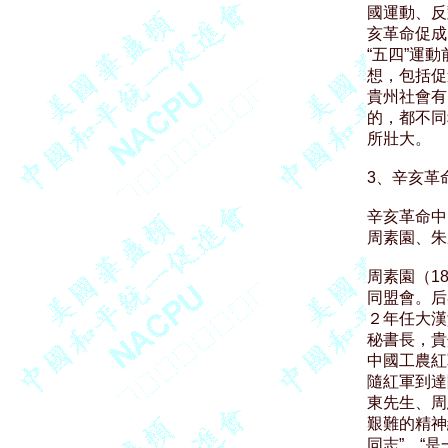
國運動、反
亥革命促成
“五四”運
想，包括促
貴州社會有
的，都不同
所壯大。

3、辛亥革
辛亥革命中
周素園、朱
周素園（1
同盟會。后
２年任大漢
秘書長，貴
中國工農紅
隨紅軍到達
東先生、周
艱難的精神
同志”，“