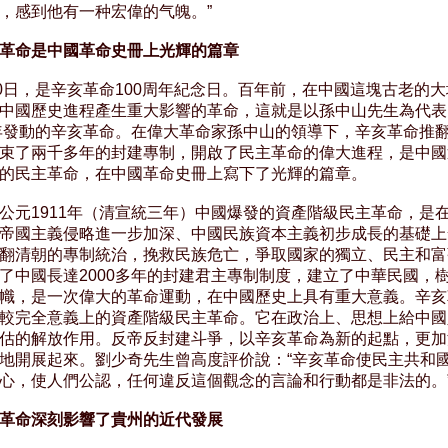
，感到他有一种宏偉的气魄。”

革命是中國革命史冊上光輝的篇章
10日，是辛亥革命100周年紀念日。百年前，在中國這塊古老的大
中國歷史進程產生重大影響的革命，這就是以孫中山先生為代表
1年發動的辛亥革命。在偉大革命家孫中山的領導下，辛亥革命推翻
束了兩千多年的封建專制，開啟了民主革命的偉大進程，是中國
的民主革命，在中國革命史冊上寫下了光輝的篇章。

公元1911年（清宣統三年）中國爆發的資產階級民主革命，是在
帝國主義侵略進一步加深、中國民族資本主義初步成長的基礎上
翻清朝的專制統治，挽救民族危亡，爭取國家的獨立、民主和富
了中國長達2000多年的封建君主專制制度，建立了中華民國，樹
幟，是一次偉大的革命運動，在中國歷史上具有重大意義。辛亥
較完全意義上的資產階級民主革命。它在政治上、思想上給中國
估的解放作用。反帝反封建斗爭，以辛亥革命為新的起點，更加
地開展起來。劉少奇先生曾高度評价說：“辛亥革命使民主共和國
心，使人們公認，任何違反這個觀念的言論和行動都是非法的。”
革命深刻影響了貴州的近代發展