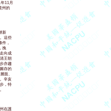
年11月

州的

新

。這些

件，

挽

走向成

清王朝

步亦趨

圖存的

層面、

。辛亥

步，特



州在護
