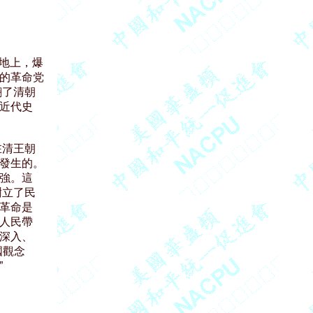
地上，爆

的革命党

了清朝

近代史

清王朝

發生的。

強。這

立了民

革命是

人民帶

深入、

觀念


