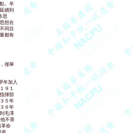
點。辛

延續到

思

思想在

不同目

量都有

，僅舉

早年加入

１９１

指揮部

３５年

３６年

到毛澤

他不畏

革命

省
