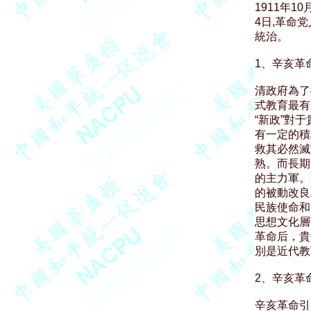
1911年1
4日,革命
統治。

1、辛亥革
清政府為了
式教育最有
“新政”對
有一定的積
救其必然滅
熟。而長期
的主力軍。
的被動改良
民族使命和
思想文化層
革命后，貴
別是近代教
2、辛亥革
辛亥革命引