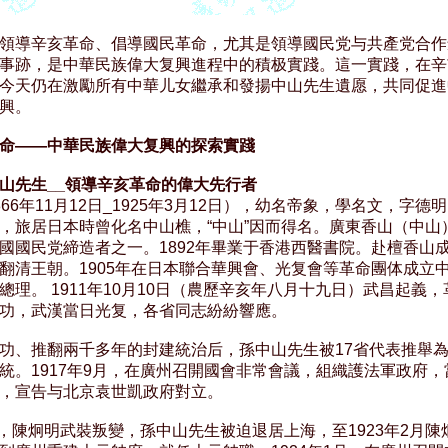
領導辛亥革命、倡導國民革命，尤其是領導國民党与共產党合作
事跡，是中華民族偉大复興進程中的積极實踐。這一實踐，在辛
今天仍在激勵所有中華儿女繼承和發揚中山先生遺愿，共同促進
興。

命——中華民族偉大复興的探索實踐
山先生__領導辛亥革命的偉大先行者
866年11月12日_1925年3月12日），幼名帝象，學名文，字德
，旅居日本時曾化名中山樵，“中山”因而得名。廣東香山（中山）
國國民党締造者之一。1892年畢業于香港西醫書院。赴檀香山成
翻清王朝。1905年在日本聯合華興會、光复會等革命團体成立中
總理。 1911年10月10日（農歷辛亥年八月十九日）武昌起義，
功，武漢當日光复，各省同志紛紛響應。

功、推翻兩千多年的封建統治后，孫中山先生被17省代表推舉為
統。1917年9月，在廣州召開國會非常會議，組織護法軍政府，
，宣告与北京袁世凱政府對立。

6月，陳炯明武裝叛變，孫中山先生被迫退居上海，至1923年2月陳