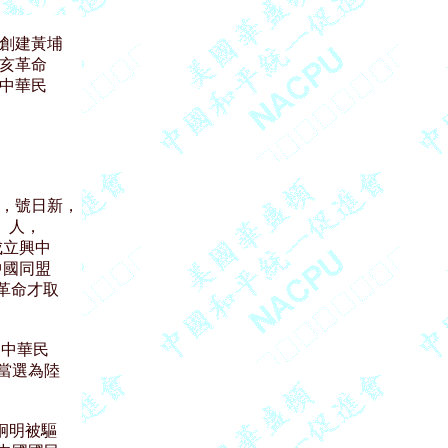
創建黃埔

亥革命

中華民

明，號日新，

人，

立興中

國同盟

革命才取

中華民

當選為陸

炯明被驅
