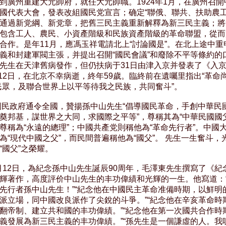
到廣州重建大元帥府，就任大元帥職。1924年1月，在廣州召開
國代表大會，發表改組國民党宣言；确定“聯俄、聯共、扶助農工”
通過新党綱、新党章，把舊三民主義重新解釋為新三民主義；將
包含工人、農民、小資產階級和民族資產階級的革命聯盟，從而
合作。是年11月，應馮玉祥電請北上“討論國是”。在北上途中重申
義和封建軍閥主張，并提出召開“國民會議”和廢除不平等條約的口
先生在天津舊病發作，但仍扶病于31日由津入京并發表了《入京
3月12日，在北京不幸病逝，終年59歲。臨終前在遺囑里指出“革命尚
民眾，及聯合世界上以平等待我之民族，共同奮斗”。

，國民政府通令全國，贊揚孫中山先生“倡導國民革命，手創中華民國
奠邦基，謀世界之大同，求國際之平等”，尊稱其為“中華民國國父
尊稱為“永遠的總理”；中國共產党則稱他為“革命先行者”。中國大
為“現代中國之父”，而民間普遍稱他為“國父”。 先生一生奮斗，光
國父”之榮耀。

11月12日，為紀念孫中山先生誕辰90周年，毛澤東先生撰寫了《紀
輝著作，高度評价中山先生的丰功偉績和光輝的一生。他寫道：“
先行者孫中山先生！”“紀念他在中國民主革命准備時期，以鮮明的
派立場，同中國改良派作了尖銳的斗爭。”“紀念他在辛亥革命時期
翻帝制、建立共和國的丰功偉績。”“紀念他在第一次國共合作時期
義發展為新三民主義的丰功偉績。”“孫先生是一個謙虛的人。我听