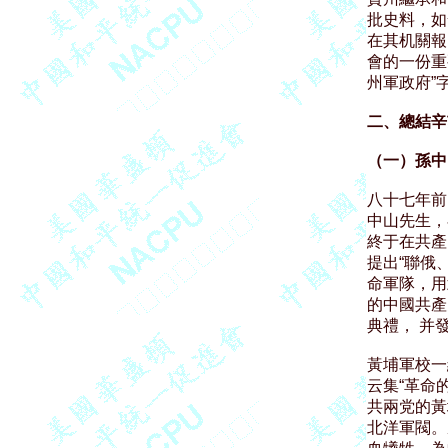
批史料，如
在其机關報
會的一份重
州軍政府”
二、總結辛
（一）孫中
八十七年前
中山先生，
終于在共產
提出“聯俄
命軍隊，用
的中國共產
典禮， 并
黃埔軍校一
云集“革命
共兩党的黃
北洋軍閥。