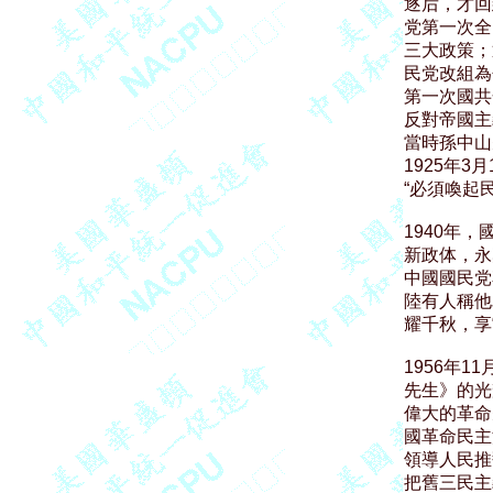
逐后，才回
党第一次全
三大政策；
民党改組為
第一次國共
反對帝國主
當時孫中山
1925年
“必須喚起
1940年
新政体，永
中國國民党
陸有人稱他
耀千秋，享“
1956年
先生》的光
偉大的革命
國革命民主
領導人民推
把舊三民主