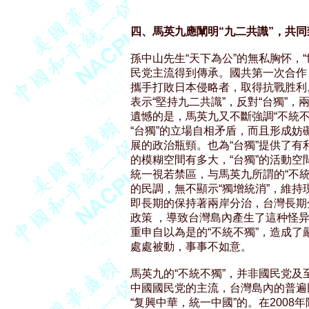
四、馬英九應闡明“九二共識”，共
孫中山先生“天下為公”的無私胸怀，“
民党主流得到傳承。國共第一次合作
攜手打敗日本侵略者，取得抗戰胜利。
表示“堅持九二共識”，反對“台獨”，
遺憾的是，馬英九又不斷強調“不統不獨
“台獨”的立場自相矛盾，而且形成妨
展的政治瓶頸。也為“台獨”提供了有利
的模糊空間有多大，“台獨”的活動空
統一視若禁區，与馬英九所謂的“不統
的民調，無不顯示“獨增統消”，維持現
即長期的保持著兩岸分治，台灣長期分
政策 ，導致台灣島內產生了這种怪异
重申自以為是的“不統不獨”，造成了
處處被動，事事不如意。

馬英九的“不統不獨”，并非國民党及
中國國民党的主流，台灣島內的普遍
“复興中華，統一中國”的。在2008