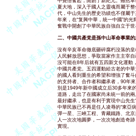
中覺悟奮起，開創了新紀元。雖然革
夏大地，深入于國人之靈魂而屬于整
代，中山先生的歷史功績也不僅屬于某
年來，在“复興中華，統一中國”的光
奮戰中開創了中華民族自強自立于世
二、中國共產党是孫中山革命事業的
沒有辛亥革命徹底砸碎腐朽沒落的皇
人民解放思想，爭取當家作主主宰自
沒可能在8年后就有五四新文化運動，
中國共產党。五四運動給古老的中華
的國人看到重生的希望和增強了奮斗
的支持者、合作者和繼承者，90年來
別是1949年新中國成立后30多年
道路，走出了在國家尚未統一前的兩
最好繼承，也是有利于實現中山先生“
中華民族已不再是任人凌辱的“東亞病
彈一星、三峽工程、青藏鐵路、北京
人一次次地圓夢，一次次地創造奇跡
實現。
