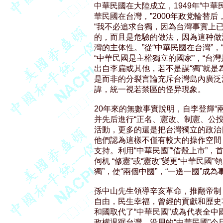
中華民國在大陸成立，1949年“中華民
華民國在台灣，”2000年政党輪替后
“我不必追求台獨，因為台灣事實上
的，而且是危驗的做法，因為這种做
灣的主体性。”從“中華民國在台灣”，“
“中華民國是主權獨立的國家”，“台灣
出自李扁或其他，若不是謀“獨”就是
是而非的分裂言論充斥台灣島內廣泛流
諱，統一視若禁區的怪异現象。

20年來的無數事實說明，自李登輝“兩
并先后進行“正名、憲改、制憲、公投、
活動，更多的還是把台灣獨立的政治目
他們認為這樣不僅有較大的操作空間
支持。利用“中華民國”“借殼上市”，
伺机 “修憲”或“憲改”變更“中華民國
獨”，使“兩個中國”，“一邊一國”成
孫中山先生領導辛亥革命，推翻帝制，
自由，民生幸福，曾經的貢獻和歷史功
和國取代了“中華民國”成為代表全中國
政權退踞台灣，沿用的“中華民國”今