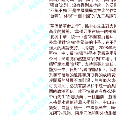
“獨台”之別，沒有得到支持統一的泛
“不統不獨”不是中國國民党主席的作為
“台獨”。体現“一個中國”的“九二共識
“華僑是革命之母”，孫中心先生對支
高度的贊譽。“華僑乃兩岸統一的橋樑
“复興中華，統一中國”不懈努力奮斗
外華僑對“台獨”作堅決的斗爭，在不
強大的輿論支持。可以說，2008年
堅持一中，反“台獨”斗爭有著极為重要
今日，民進党仍然堅持“台獨”立場，不
續堅定地反“台獨”，支持馬英九連任
堅持一中、反對“台獨”的旗幟下。我
系和平發展的道路和所取得的成績表
岸關系的發展不進則退，無可能永遠
可長可久，必須有謀求和平統一的共
固的政治互信，就不怕路途有多么漫
中山先生“吾志所向，一往無前，愈挫
人格是永遠值得后人學習的。中山先
繁榮、昌盛；統一，中國就民主、民
光榮”的教誨。兩岸同胞和海外僑胞都