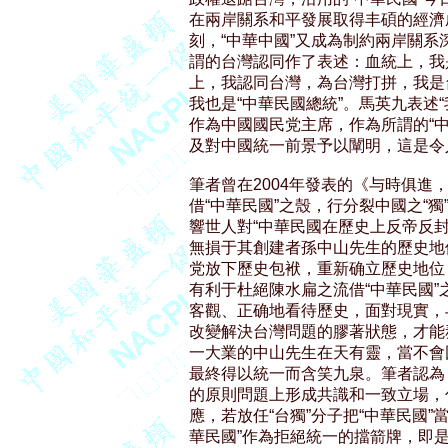
在兩岸關系和平發展取得丰碩的經濟
刻，“中華中國”又成為制約兩岸關系
謂的台灣認同作了表述：血統上，我
上，我認同台灣，為台灣打拼，我是台
我也是“中華民國總統”。馬英九表述“我
作為中國國民党主席，作為所謂的“中
及對中國統一前景予以闡明，這是令
筆者曾在2004年發表的《与時俱進
借“中華民國”之殼，行分裂中國之“獨”
響世人對“中華民國在歷史上反帝反
無損于其創建者孫中山先生的歷史地
党放下歷史包袱，重新确立歷史地位
有利于杜絕陳水扁之流借“中華民國”之
客觀、正确地看待歷史，面對現實，
改變解決台灣問題的膠著狀態，才能
一大業的中山先生在天有靈，當不會因
最終得以統一而含笑九泉。筆者認為
的原則問題上形成共識和一致立場，
應，若放任“台獨”分子把“中華民國”
華民國”作為拒絕統一的擋箭牌，即