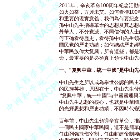
2011年，辛亥革命100周年紀念活
如火如荼，方興未艾。如何看待100
和重要的現實意義，我們為何要紀念
孫中山先生指導革命的思想及其思想
外華人，不分党派、不同信仰的人士
何正确看待歷史，看待孫中山先生領
國民党的歷史功績；如何總結歷史經
中華民族偉大复興，所有這些，都是
命，最重要的是必須真正領悟中山先生
一、“复興中華，統一中國”是中山
中山先生之所以成為舉世公認的民主
的民族英雄，原因在于，中山先生發
 “复興中華，統一中國”与中國國運
中山先生思想的核心，也就是中華國
的光輝思想和歷史功績，不因時代變
百年前，中山先生領導辛亥革命，推
一個民主國家中華民國，這不是簡單
任由列強欺侮宰割，任由封建帝制殘