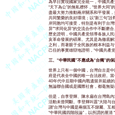
為早日實現國家完全統一，中國共產
“天下為公”的無私襟怀，“世界大同
盡最大努力推動兩岸關系和平發展，
共同繁榮的良好環境；以“新三句”詮釋
岸同胞均可接受，特別是有利于台灣
异”“求同化异”的交流合作中不斷磨合
歷史證明，中國共產党領導各族人民
亥革命發展的碩果。尤其是為徹底解
之利，而著眼于全民族的根本利益与千
己任的事實雄辯地證明，“中國共產党
三、“中華民國”不應成為“台獨”的
世界上只有一個中國，台灣自古是中
府是代表全中國的唯一合法政府。當今
40年代中后期中國內戰遺留并延續的
無論聯合國或是國際社會，都毫無疑
但是，自李登輝、陳水扁在台灣島內當
活動未曾間斷。李登輝叫囂“大陸与台
謅“台灣与中國是兩個互不隸屬、互相
“中華民國四階段論”，以所謂的厘清 “