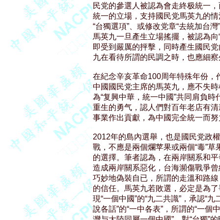
民党的參選人被認為會走終极統一，而
統一的立場，支持國民党馬英九的情
“台獨選項”、或修改党章“去統加台灣
馬英九一旦產生立場搖擺，被認為向“
即受到嚴厲的抨擊，同時產生國民党
九在看待所謂的民調之時，也應細察
在紀念辛亥革命100周年特殊年份，
中國國民党主席的馬英九，應不失時
為“复興中華，統一中國”共同肩負時
重生的勇气，認人們對百年老店有清
事業作出貢獻，為中國完全統一而努
2012年的島內選舉，也是國民党政
戰，不應是兩個爛苹果或兩個“毒”草果
的選擇。筆者認為，在兩岸關系和平發
造成兩岸關系惡化，台海瀕傷戰爭曾
巧妙地偽裝自已，所謂的走溫和路線，
的信任。馬英九若敗選，必定是為了
現“一個中國”的“九二共識”，承認“九
說各話”的“一中各表”，所謂的“一個中
灣与大陸同屬一個中國”。對“台獨”的