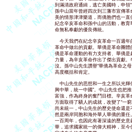
到滿清政府通緝，逃亡美國時，申領“
孫中山當年曾經四次到三藩市宣傳革
美的情形津津樂道，而僑胞們也一直
紀念辛亥革命和孫中山的活動，教育
命無私奉獻的優良傳統。

    今天我們在紀念辛亥革命一百週
革命中做出的貢獻。華僑是革命團體
僑是革命運動的有力支持者、華僑是
力量，為辛亥革命作出了傑出貢獻。
沒。孫中山先生讚譽“華僑為革命之母
高度概括和肯定。

    中山先生的思想和一生之所以光
興中華，統一中國”。中山先生也把推
富強，作為終身的奮鬥目標。辛亥革
方面取得了驕人的成就，改變了“一窮
尚未統一，中山先生的歷史使命還是不
然是兩岸同胞和海外華人華僑的重任
一百周年，也因此有著深遠的歷史意
華，追求國家統一的偉大精神，至今