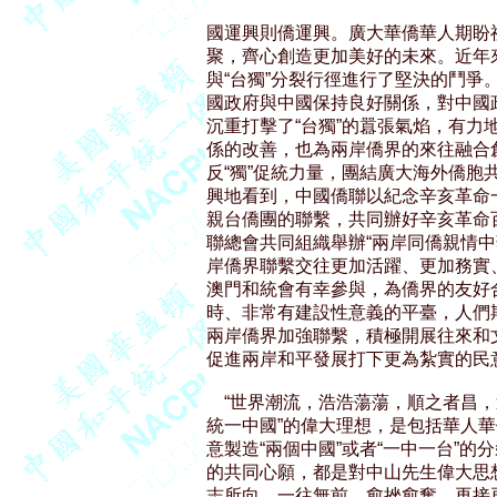
國運興則僑運興。廣大華僑華人期盼
聚，齊心創造更加美好的未來。近年
與“台獨”分裂行徑進行了堅決的鬥爭
國政府與中國保持良好關係，對中國
沉重打擊了“台獨”的囂張氣焰，有力地
係的改善，也為兩岸僑界的來往融合
反“獨”促統力量，團結廣大海外僑胞
興地看到，中國僑聯以紀念辛亥革命
親台僑團的聯繫，共同辦好辛亥革命
聯總會共同組織舉辦“兩岸同僑親情中華
岸僑界聯繫交往更加活躍、更加務實
澳門和統會有幸參與，為僑界的友好
時、非常有建設性意義的平臺，人們
兩岸僑界加強聯繫，積極開展往來和
促進兩岸和平發展打下更為紮實的民意
    “世界潮流，浩浩蕩蕩，順之者昌
統一中國”的偉大理想，是包括華人華
意製造“兩個中國”或者“一中一台”的
的共同心願，都是對中山先生偉大思想
志所向，一往無前，愈挫愈奮，再接再