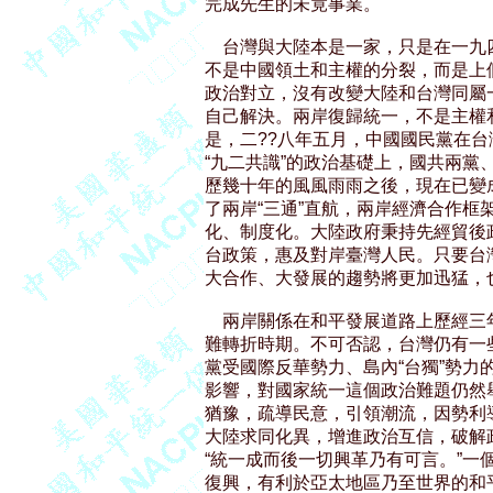
完成先生的未竟事業。

    台灣與大陸本是一家，只是在一
不是中國領土和主權的分裂，而是上
政治對立，沒有改變大陸和台灣同屬
自己解決。兩岸復歸統一，不是主權
是，二??八年五月，中國國民黨在台
“九二共識”的政治基礎上，國共兩黨
歷幾十年的風風雨雨之後，現在已變
了兩岸“三通”直航，兩岸經濟合作框
化、制度化。大陸政府秉持先經貿後
台政策，惠及對岸臺灣人民。只要台
大合作、大發展的趨勢將更加迅猛，
    兩岸關係在和平發展道路上歷經
難轉折時期。不可否認，台灣仍有一
黨受國際反華勢力、島內“台獨”勢力
影響，對國家統一這個政治難題仍然
猶豫，疏導民意，引領潮流，因勢利
大陸求同化異，增進政治互信，破解
“統一成而後一切興革乃有可言。”一
復興，有利於亞太地區乃至世界的和平