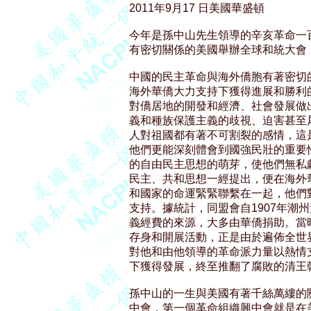
2011年9月17 日美國華盛頓

今年是孫中山先生領導的辛亥革命一
有密切關係的美國舉辦全球和統大會，
中國的民主革命與海外僑胞有著密切
海外華僑大力支持下獲得進展和勝利
對僑居地的開發和經濟、社會發展做
義和種族保護主義的歧視、迫害甚至
人對祖國都有著不可割裂的感情，這
他們更能深刻體會到國強民壯的重要
的自由民主思想的萌芽，使他們無私
民主、共和思想一經提出，便在海外
和國家的命運緊緊聯繫在一起，他們
支持。據統計，同盟會自1907年潮州黃
義經費的來源，大多由華僑捐助。當
存身和開展活動，正是由於遍佈全世
對他和由他領導的革命派力量以熱情
下獲得發展，終至推翻了腐敗的清王
孫中山的一生與美國有著千絲萬縷的
中會，第一個革命組織興中會就是在