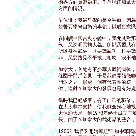
術界方面貢獻頗丰。作為現任加拿大“
方面的情況。 

梁偉洪：我最早學的是空手道，因為
發誓要學會自衛的本領，以后更意識到
在閱讀中國古典小說中，我尤其對那
气，又深明民族大義。所以我習武有
所以身在武林，既要講武功，也要講
非，又要路見不平拔刀相助，決不袖手
加拿大，各地有不少華人武術團体，
往囿于門戶之見。于是我們開始做聯
門派之見，形成一個有代表性的統一
位，這對在加拿大的發展也是有好處的
當時我已經成家，有了自己的職業，
在太太非常支持，使我能全身心地投
大体顧大局，到1978年終于成立了
長。由于在加拿大的武術界的整合，
1986年我們又開始籌組“全加中華