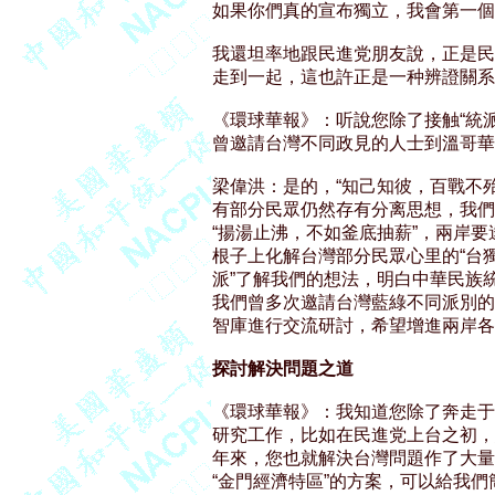
如果你們真的宣布獨立，我會第一個
我還坦率地跟民進党朋友說，正是民
走到一起，這也許正是一种辨證關系。
《環球華報》：听說您除了接触“統派
曾邀請台灣不同政見的人士到溫哥華。
梁偉洪：是的，“知己知彼，百戰不殆
有部分民眾仍然存有分离思想，我們
“揚湯止沸，不如釜底抽薪”，兩岸要
根子上化解台灣部分民眾心里的“台獨
派”了解我們的想法，明白中華民族統
我們曾多次邀請台灣藍綠不同派別的
智庫進行交流研討，希望增進兩岸各派
探討解決問題之道
《環球華報》：我知道您除了奔走于
研究工作，比如在民進党上台之初，
年來，您也就解決台灣問題作了大量的
“金門經濟特區”的方案，可以給我們簡