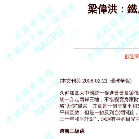
梁偉洪：鐵
歡迎
(本文刊與 2008-02-21  環球華報)

久仰加拿大中國統一促進會會長梁偉
統一奔走兩岸三地，不惜變賣身家財
略“大俠”風采，其實是一個非常平和
平鋪直敘，但是一触及到台灣問題，
三十年和平計划”，炯炯有神的目光中
跨海三級跳 