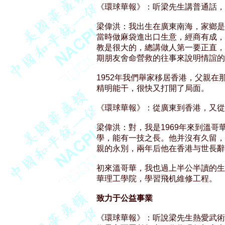
《環球華報》：听梁先生講普通話，
梁偉洪：我出生在廣東南海，家鄉是
當時做麻袋進出口生意，經商有成，
教是很大的，總講做人第一要正直，
期朋友舍命營救的往事來說明情誼的重
1952年我們舉家移居香港，父親在
精明能干，很快又打開了局面。 

《環球華報》：從廣東到香港，又從
梁偉洪：對，我是1969年來到溫哥
學，能有一技之長。他并沒有久留，
親的永別，兩年后他在香港与世長辭。
初來溫哥華，我也過上半公半讀的生
華理工學院，學習飛机維修工程。 

致力于公益事業
《環球華報》：听說梁先生熱愛武術