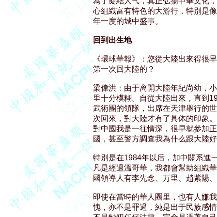
為了凝結人气，真正弘揚中華文化，早
心組織富有特色的大游行，特別是像
年一度的城中盛事。 

回到出生地
《環球華報》：您從大陸出來得很早
第一次回大陸的？ 

梁偉洪：由于离開大陸年紀尚幼，小
里十分模糊。自從大陸出來，直到19
武術團的領隊，出席在天津舉行的世
次回來，對大陸才有了具体的印象。

對中國我是一往情深，很早就參加正
國，甚至警方調查我為什么跟大陸好
特別是在1984年以后，加中關系進
凡是經過溫哥華，我都會幫助組織華
國領導人有李先念、万里、趙紫陽、吳
即使在當時的華人圈里，也有人嫌我
愧，亦不是罪過，純是出于民族感情