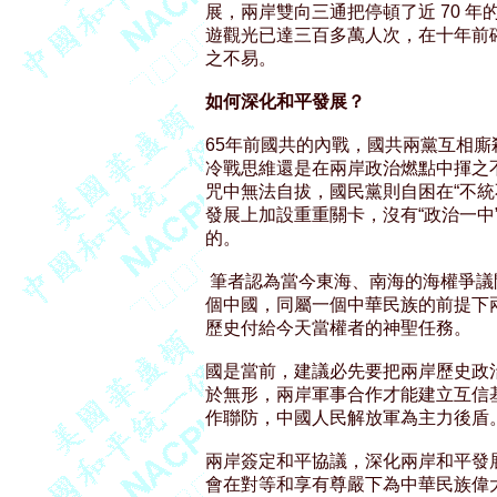
展，兩岸雙向三通把停頓了近 70 
遊觀光已達三百多萬人次，在十年前
之不易。

如何深化和平發展？
65年前國共的內戰，國共兩黨互相廝
冷戰思維還是在兩岸政治燃點中揮之不
咒中無法自拔，國民黨則自困在“不統
發展上加設重重關卡，沒有“政治一中
的。

 筆者認為當今東海、南海的海權爭議
個中國，同屬一個中華民族的前提下
歷史付給今天當權者的神聖任務。

國是當前，建議必先要把兩岸歷史政治
於無形，兩岸軍事合作才能建立互信
作聯防，中國人民解放軍為主力後盾。
兩岸簽定和平協議，深化兩岸和平發
會在對等和享有尊嚴下為中華民族偉大