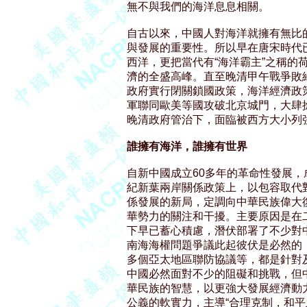
無不與我們的海洋息息相關。

自古以來，中國人對海洋就擁有無比
與發展的重要性。所以早在唐宋時代
西洋，更把當代有“海洋霸主”之稱的
濟的全盛高峰。直至晚清甲午戰爭敗
政府實行閉關鎖國政策，海洋經濟政
軍聯同歐美等國攻破北京城門，大肆
晚清政府管治下，面臨被西方大小列強
誰擁有海洋，誰擁有世界
自新中國成立60多年的革命性發展，
紀新葉兩岸關係政策上，以包容取代
係發展的新局，定調向中華民族偉大
華勢力的關注和干擾。主要原因是在
下早已蓄心積慮，潛伏部署了不少對中
南海海權問題爭議此起彼伏是必然的
多個亞太地區聯防協議等，都是針對
中國必然面對不少的阻礙和挑戰，但
華民族的智慧，以更強大發展經濟動
公義的軟實力，主導“合理克制，和平