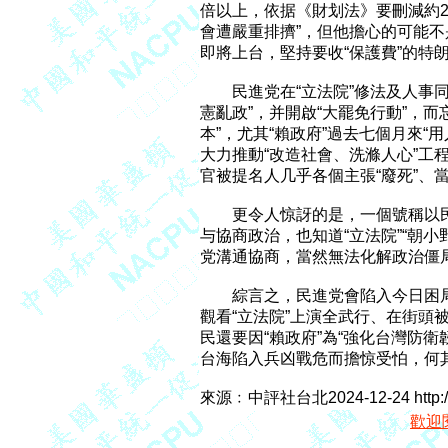
倍以上，依据《財划法》要刪減約2
會遭嚴重排擠”，但他擔心的可能不
即將上台，堅持要收“保護費”的特朗
　　民進党在“立法院”修法及人事
憲亂政”，并開啟“大罷免行動”，而
本”，尤其“賴政府”過去七個月來“用
大力推動“改造社會、洗滌人心”工
官被提名人几乎各個主張“廢死”、當
　　更令人惊訝的是，一個號稱以
与協商政治，也知道“立法院”“朝小
党溝通協商，當然無法化解政治僵局
　　綜言之，民進党會陷入今日困局
觀看“立法院”上演全武行、在街頭被“
民還要因“賴政府”為“強化台灣防衛
台海陷入兵凶戰危而擔惊受怕，何其
來源﹕中評社台北2024-12-24 http:/
歡迎