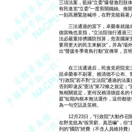
三項法案，藍綠“立委”爆發激烈肢
有民進党“立委”一度剪開鐵絲、推開
一刻高層緊急喊停，在野党能藉著人
　　三法通過的當下，卓榮泰就拋出
德當晚也直指，“立法院強行通過三
法必嚴重排擠國防預算，危害國家安
要用更大的民主來解決”，并為“場
出“聲援冬季青鳥行動”宣傳單，言明
　　在三法通過后，民進党府院党三
括卓榮泰不副署、賴清德不公布、聲請
“行政院”若不對“立法院”通過的法案
否則即違反“憲法”第72條之規定；“憲
無相關規定，更何況賴清德提名的七
庭”短期內根本無法運作，這些都使
為一句空話及笑柄。

　　12月23日，“行政院”大動作召
在野党批為“假哭窮、真恐嚇”，但“主
列的“國防”經費（不含人員維持費）