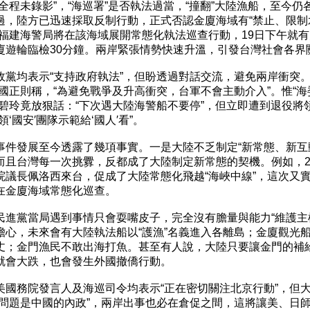
全程未錄影”，“海巡署”是否執法過當，“撞翻”大陸漁船，至今仍各
過，陸方已迅速採取反制行動，正式否認金廈海域有“禁止、限制水
布福建海警局將在該海域展開常態化執法巡查行動，19日下午就有
廈遊輪臨檢30分鐘。兩岸緊張情勢快速升溫，引發台灣社會各界關
政黨均表示“支持政府執法”，但盼透過對話交流，避免兩岸衝突。“
國正則稱，“為避免戰爭及升高衝突，台軍不會主動介入”。惟“海委
管碧玲竟放狠話：“下次遇大陸海警船不要停”，但立即遭到退役將領
領‘國安′團隊示範給‘國人′看”。

事件發展至今透露了幾項事實。一是大陸不乏制定“新常態、新互動
而且台灣每一次挑釁，反都成了大陸制定新常態的契機。例如，202
院議長佩洛西來台，促成了大陸常態化飛越“海峽中線”，這次又實
在金廈海域常態化巡查。

民進黨當局遇到事情只會耍嘴皮子，完全沒有膽量與能力“維護主權
擔心，未來會有大陸執法船以“護漁”名義進入各離島；金廈觀光船
丈；金門漁民不敢出海打魚。甚至有人說，大陸只要讓金門的補給
就會大跌，也會發生外國撤僑行動。

美國務院發言人及海巡司令均表示“正在密切關注北京行動”，但大
灣問題是中國的內政”，兩岸出事也必在倉促之間，這將讓美、日師