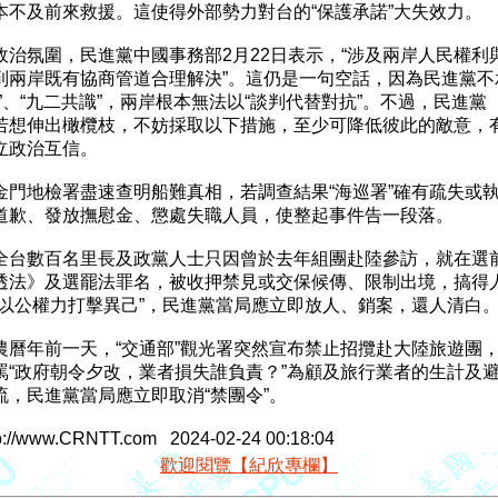
本不及前來救援。這使得外部勢力對台的“保護承諾”大失效力。

政治氛圍，民進黨中國事務部2月22日表示，“涉及兩岸人民權利與
到兩岸既有協商管道合理解決”。這仍是一句空話，因為民進黨不承
”、“九二共識”，兩岸根本無法以“談判代替對抗”。不過，民進黨

若想伸出橄欖枝，不妨採取以下措施，至少可降低彼此的敵意，有
立政治互信。

金門地檢署盡速查明船難真相，若調查結果“海巡署”確有疏失或執
道歉、發放撫慰金、懲處失職人員，使整起事件告一段落。

全台數百名里長及政黨人士只因曾於去年組團赴陸參訪，就在選前
透法》及選罷法罪名，被收押禁見或交保候傳、限制出境，搞得人
“以公權力打擊異己”，民進黨當局應立即放人、銷案，還人清白。
農曆年前一天，“交通部”觀光署突然宣布禁止招攬赴大陸旅遊團，
罵“政府朝令夕改，業者損失誰負責？”為顧及旅行業者的生計及避
，民進黨當局應立即取消“禁團令”。

//www.CRNTT.com   2024-02-24 00:18:04
歡迎閱覽【紀欣專欄】