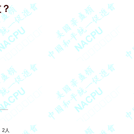
枝？
2人
