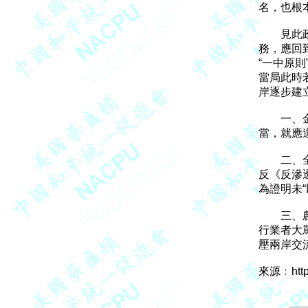
名，也根
　　見此
務，應回
“一中原則
當局此時
岸逐步建
　　一、
當，就應
　　二、
反《反滲
為證明未
　　三、
行業者大
壓兩岸交流
來源﹕http: