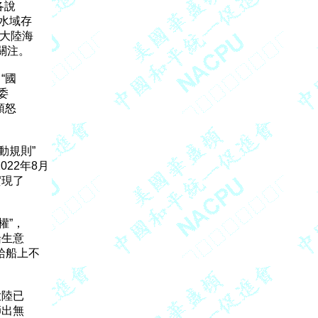
說

域存

大陸海

注。

國



怒

規則”

2年8月

現了

”，

生意

船上不

陸已

出無
