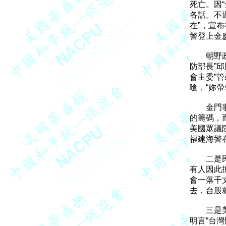
死亡。因“
各話。不
在”，宣
警登上金
　　朝野
防部長”邱
會主委”
嗆，“妳帶
　　金門
的籌碼，
美國眾議
福建海警
　　二是
有人因此
會一落千
去，台股
　　三是
明言“台