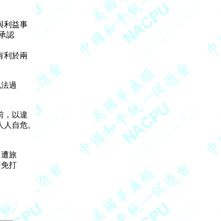
利益事

認

利於兩

法過

，以違

人自危。



遭旅

免打
