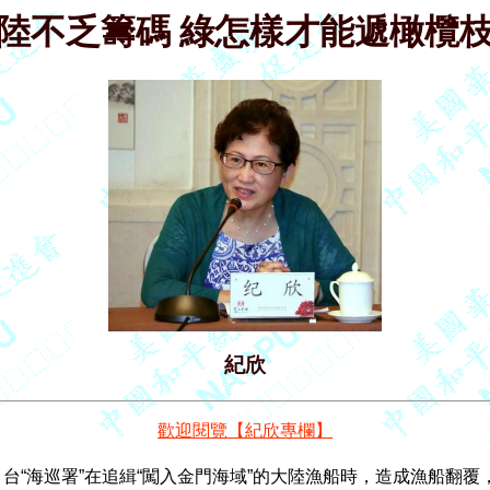
陸不乏籌碼 綠怎樣才能遞橄欖
紀欣
歡迎閱覽【紀欣專欄】
，台“海巡署”在追緝“闖入金門海域”的大陸漁船時，造成漁船翻覆，