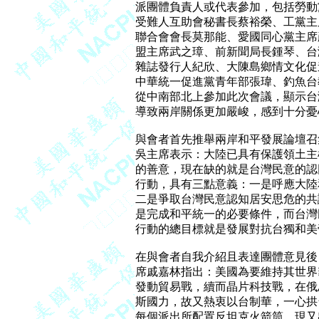
派團體負責人或代表參加，包括勞動
受難人互助會秘書長蔡裕榮、工黨主
聯合會會長莫那能、愛國同心黨主席
盟主席武之璋、前新聞局長鍾琴、台
雜誌發行人紀欣、大陳島鄉情文化促
中華統一促進黨青年部張瑋、釣魚台
從中南部北上參加此次會議，顯示台
導致兩岸關係更加嚴峻，感到十分憂心
與會者首先推舉兩岸和平發展論壇召
吳主席表示：大陸已具有保護領土主
的善意，現在缺的就是台灣民意的認
行動，具有三點意義：一是呼應大陸
二是爭取台灣民意認知居安思危的共
是完成和平統一的必要條件，而台灣
行動的總目標就是發展對抗台獨和美
在與會者自我介紹且表達團體意見後
席戚嘉林指出：美國為要維持其世界
發動貿易戰，續而晶片科技戰，在俄
斯國力，故又熱衷以台制華，一心拱台
每個派出所配置反坦克火箭筒，現又出售