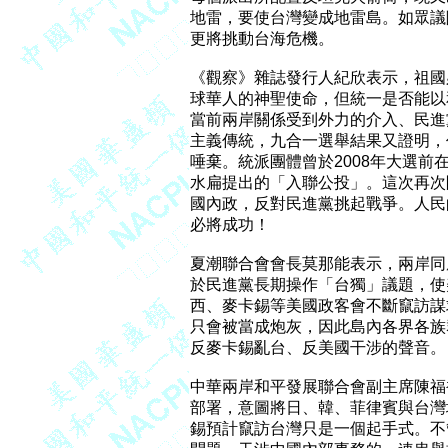
地雷，要使台灣變成地雷島。如眾議
更將挑動台海危機。

《觀察》雜誌發行人紀欣表示，祖國
球華人的神聖使命，但統一是否能以
當前兩岸關係受到外力的介入、民進
主義傳統，九合一選舉結果又證明，
唾棄。統派團體曾於2008年大選前
水扁提出的「入聯公投」。這次再次
國內政，反對民進黨挑起戰爭。人民
必將成功！

夏潮聯合會會長莫那能表示，兩岸同
於民進黨長期操作「台獨」議題，使
西、麥卡錫等美國政客會不斷竄訪謀
只會被當成炮灰，因此島內各界各族
反麥卡錫亂台、反美國干涉的聲音。

中華兩岸和平發展聯合會副主席陳福
部署，意圖將日、韓、菲律賓與台灣
錫預計竄訪台灣只是一個起手式。不