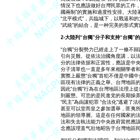
情況下也應該做好台灣民眾的工作，
國兩制”的實施和過度性安排。大陸
“北平模式”，兵臨城下，以戰逼和的
“武統”的結合，是一种完美的形式實
2-大陸列“台獨”分子和支持“台獨
“台獨”分裂勢力已經走上了一條不
引向災難。從依法治國角度講，以法制
分的法律依据和正當性，應該是中央
分子清單也一直是多年來相關學者和
實際上嚴懲“台獨”首犯不僅是中國
區現有法律的正義之舉。台灣地區的
因此“台獨”行為在台灣地區法理上
到嚴懲。可悲的是民進党的長期操弄和
“民主”為由讓犯罪 “合法化”逃避了
甚至可以堂而皇之參加選舉，匪夷所思
地區的領導層。這是在任何國家的法
法和失去執法能力中央政府當然應該
念應該理直气壯地昭告于台灣地區民