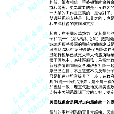
利益。筆者相信，華盛頓和統會將會
益和聲譽。更為重要的是不良政客的
一大業的工作是正義的，是做對了。
雙邊關系的支持是一以貫之的，也是
和主流社會的贊同和支持。

其實，在美國反華勢力，尤其是那些
子和“骨干”（如法輪功之流）把美國
造謠誣蔑將美國的和統會組織說成是
追溯到2000年后許多統促會團体在
丑陋行徑早已被更大華人僑胞所唾棄
根于僑胞中，為社區服務，為當地政
新冠疫情期間統促會和許多社團一起
獻歷歷在目，不是這些不良反華分子
只是把這些雜音提升了一步，在政府
具”只是一种政治操弄，是不屑一顧
加團結一致，理直气壯地支持美國政
支持中美關系回歸正常的友好，穩定
美國統促會是兩岸走向最終統一的
當前的兩岸關系确實非常嚴峻。民進