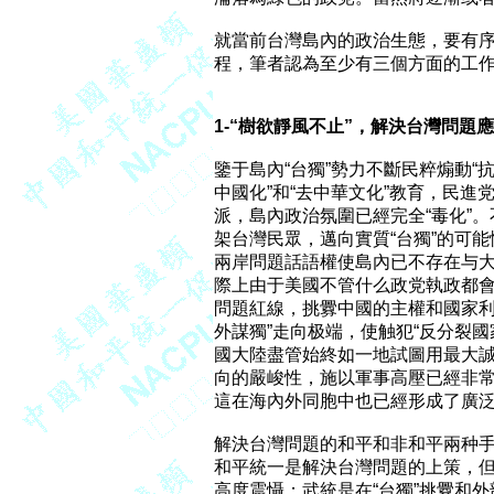
就當前台灣島內的政治生態，要有序
程，筆者認為至少有三個方面的工作
1-“樹欲靜風不止”，解決台灣問題應
鑒于島內“台獨”勢力不斷民粹煽動“抗中
中國化”和“去中華文化”教育，民進
派，島內政治氛圍已經完全“毒化”
架台灣民眾，邁向實質“台獨”的可能
兩岸問題話語權使島內已不存在与大
際上由于美國不管什么政党執政都會
問題紅線，挑釁中國的主權和國家利益
外謀獨”走向极端，使触犯“反分裂國
國大陸盡管始終如一地試圖用最大誠
向的嚴峻性，施以軍事高壓已經非常
這在海內外同胞中也已經形成了廣泛
解決台灣問題的和平和非和平兩种手
和平統一是解決台灣問題的上策，但
高度震懾；武統是在“台獨”挑釁和