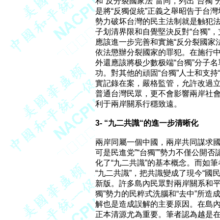
和“反分裂國家法”雷同，列出“台獨”
是將“反獨促統”正義之舉昭告于台灣
勢力破坏台灣的民主法制就是触犯法
子划清界限和自覺堅決反對“台獨”
應該進一步完善和實施“反分裂國家法”,
依法懲辦分裂國家的罪犯。在施行中
外還應該將极少數极端“台獨”分子
功。對其他的頑固“台獨”人士和支持
實記錄在案，嚴格監管，允許改過立
普通台灣民眾，更不會影響兩岸社會
利于兩岸關系行穩致遠。

3- “九二共識“的進一步清晰化
兩岸同屬一個中國，兩岸共同謀求國
可是民進党”“台獨””勢力不僅公開
化了“九二共識”的基本概念。而如
“九二共識”，把共識變成了現今“國民
新版。許多島內民眾對兩岸關系和平
獨”勢力的民粹式洗腦和“去中”所造成
解也是造成誤解的主要原因。在島內
正本清源尤為重要。筆者認為越是在