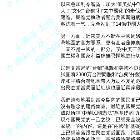
以來愈加利令智昏，加大“倚美抗中”和
大了“文化”“台獨”和“去中國化”的步伐
邁進。民進党執政者迎合美國新冠病
客沆瀣一气，完全站到了14億中國人
另一方面，近來美方不斷在中國周邊
灣地區的官方關系。更有甚者蓬佩奧1
一直不是中國的一部分。”對中美三個
國主權和國家利益肆無忌憚地進行切
民進党當局的“台獨”挑釁和美國不
試圖將2300万台灣同胞和“台獨”
岸和平將台灣地區帶入万劫不复的危
出民進党當局逼近紅線也逼近兩岸最
我們清晰地看到當今島內的國民党已
沒有理念的庸俗集團。最近的國民党大
成以所謂“中華民國憲法”為基礎的“
現今國民党的一己之說，已經完全沒
家統一”的內容。這是在“兩國論”基
上已經淪落跟在民進党后面跑，試圖
淪落為綠色的政党。當然將逐漸或者