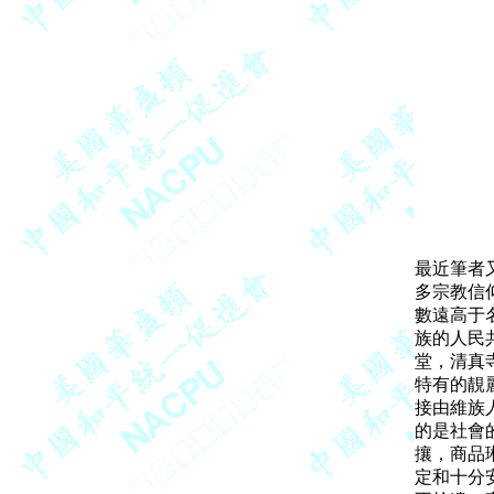
最近筆者
多宗教信
數遠高于
族的人民
堂，清真
特有的靚
接由維族
的是社會
攘，商品
定和十分