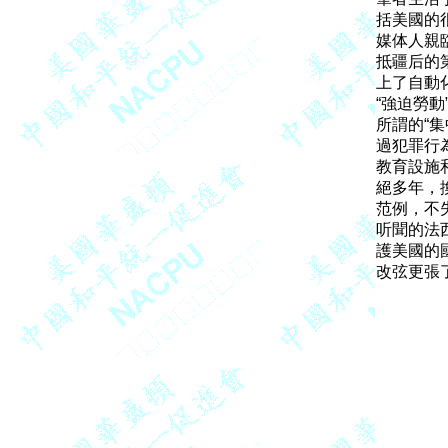
括美國的
媒体人親
抵疆后的
上了自動
“強迫勞
所謂的“
過犯罪行
教育設施
絕多年，
范例，不
听聞的法
護美國的