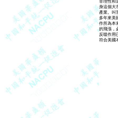
非理性和
身這個大
產業。叫
多年來美
作所為本
的飛漲，
反噬作用