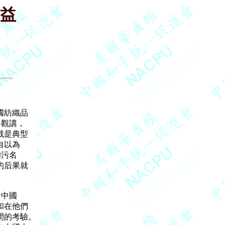
益
紡織品

觀講，

是典型

以為

污名

后果就

中國

在他們

的考驗。
