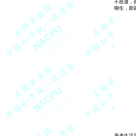
不拾遺，
筆者生活