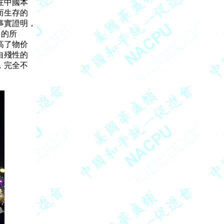
中國本

生存的

實證明，

的所

了物价

殘性的

完全不
