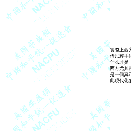
實際上西
借民粹手
什么才是
西方尤其
是一個真