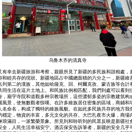
又有幸去新疆旅游和考察，親眼所見了新疆的多民族和諧相處，多
仰和睦共存的現狀。新疆地區占中國總面積的六分之一，新疆維吾
名列第二的漢族，其他如哈薩克、回、柯爾克孜、蒙古族等合計有4
共同生活在這片土地上。和民族比例相匹配，我們到處可以看到伊
寺，廟宇寺院和道觀多种宗教場所，這些濃郁多姿的宗教建筑构成
麗風景，使無數觀者惊嘆。在許多維族居住密集的區域，商鋪和場
人名命名，构成了獨特的維族風貌。在如此多民族共存的地方我們
的穩定，物資的丰富，多元文化的共存。大巴扎夜市火爆，商場內
琳琅滿目，一派繁榮景象。所見到和聆听到的民眾反映是新疆社會
安全，人民生活幸福安宁。酒店保安告訴筆者，新疆的安全几乎可用