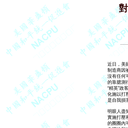
對
近日，美
制造商因
沒有任何
的靠臆測
“精英”
化施以打
是自我損
明眼人盡
實施打壓
的圈圈內