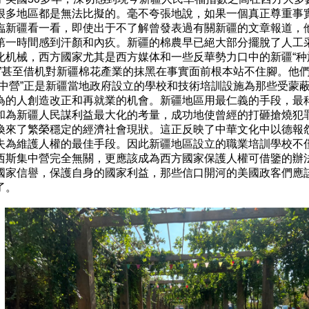
很多地區都是無法比擬的。毫不夸張地說，如果一個真正尊重事實
臨新疆看一看，即使出于不了解曾發表過有關新疆的文章報道，他
第一時間感到汗顏和內疚。新疆的棉農早已絕大部分擺脫了人工采
化机械，西方國家尤其是西方媒体和一些反華勢力口中的新疆“种族
動”甚至借机對新疆棉花產業的抹黑在事實面前根本站不住腳。他們
集中營”正是新疆當地政府設立的學校和技術培訓設施為那些受蒙蔽
為的人創造改正和再就業的机會。新疆地區用最仁義的手段，最科
和為新疆人民謀利益最大化的考量，成功地使曾經的打砸搶燒犯罪
換來了繁榮穩定的經濟社會現狀。這正反映了中華文化中以德報怨
失為維護人權的最佳手段。因此新疆地區設立的職業培訓學校不僅
西斯集中營完全無關，更應該成為西方國家保護人權可借鑒的辦法
國家信譽，保護自身的國家利益，那些信口開河的美國政客們應該