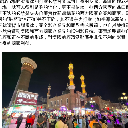
違背市場經濟規律的打壓必然會造成對自身的反噬。新疆的棉花在
市場上就可以得到足夠的消化，更不是依賴一些西方國家的進口而
苦不迭的必然是失去价廉質优新疆棉花的西方國家企業和商家。事
國的這些“政治正确”并不正确，其不遺余力打壓（如半導体產業）
來就違背市場規律，完全和企業界和商界需求脫節，也自然地推高
必然會遭到美國和西方國家企業界的抵制和反抗。事實證明這些自
已經和正在不斷的形成，對美國的經濟活動產生非常不利的影響，