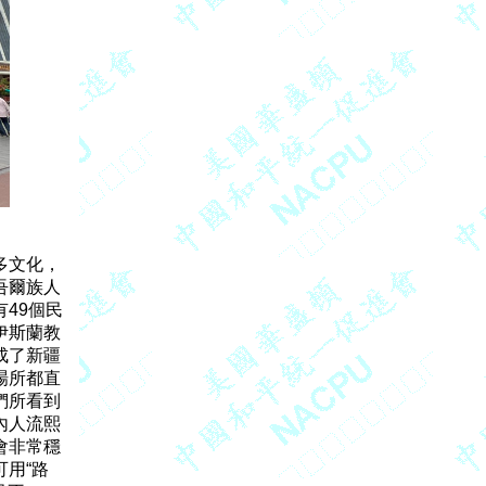
文化，

爾族人

9個民

斯蘭教

了新疆

所都直

所看到

人流熙

非常穩

“路
