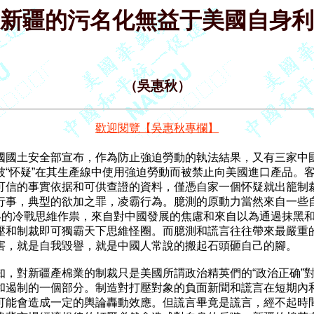
新疆的污名化無益于美國自身利
（吳惠秋）
歡迎閱覽【吳惠秋專欄】
國國土安全部宣布，作為防止強迫勞動的執法結果，又有三家中國
被“怀疑”在其生產線中使用強迫勞動而被禁止向美國進口產品。客
可信的事實依据和可供查證的資料，僅憑自家一個怀疑就出籠制裁
行事，典型的欲加之罪，凌霸行為。臆測的原動力當然來自一些自
政客的冷戰思維作祟，來自對中國發展的焦慮和來自以為通過抹黑和
壓和制裁即可獨霸天下思維怪圈。而臆測和謊言往往帶來最嚴重的
害，就是自我毀譽，就是中國人常說的搬起石頭砸自己的腳。

知，對新疆產棉業的制裁只是美國所謂政治精英們的“政治正确”對
和遏制的一個部分。制造對打壓對象的負面新聞和謊言在短期內和
可能會造成一定的輿論轟動效應。但謊言畢竟是謊言，經不起時間