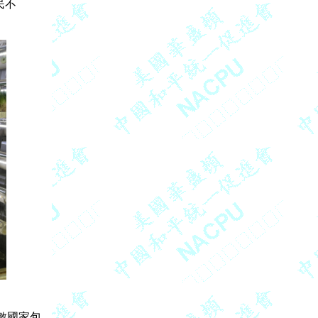
不

國家包
