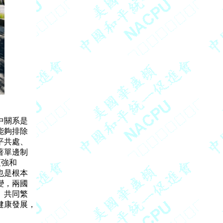
關系是

夠排除

共處、

單邊制

強和

是根本

，兩國

共同繁

康發展，
