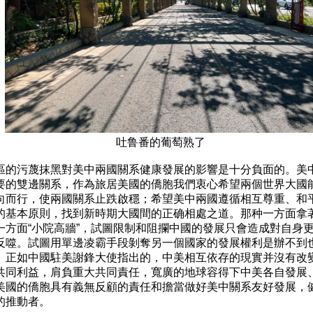
區的污蔑抹黑對美中兩國關系健康發展的影響是十分負面的。美中
要的雙邊關系，作為旅居美國的僑胞我們衷心希望兩個世界大國能
向而行，使兩國關系止跌啟穩；希望美中兩國遵循相互尊重、和平
的基本原則，找到新時期大國間的正确相處之道。那种一方面拿著
一方面“小院高牆”，試圖限制和阻攔中國的發展只會造成對自身更
反噬。試圖用單邊凌霸手段剝奪另一個國家的發展權利是辦不到也
。正如中國駐美謝鋒大使指出的，中美相互依存的現實并沒有改變
共同利益，肩負重大共同責任，寬廣的地球容得下中美各自發展、
美國的僑胞具有義無反顧的責任和擔當做好美中關系友好發展，健