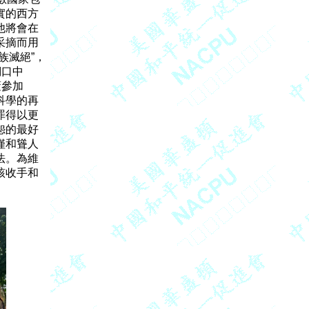
的西方

將會在

摘而用

滅絕”，

口中

參加

學的再

得以更

的最好

和聳人

。為維

收手和
