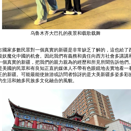
方國家多數民眾對一個真實的新疆是非常缺乏了解的，這也給了西
段妖魔化中國的机會。因此我們有義務和責任向西方社會多講講和
一個真實的新疆，把我們的親力親為的經歷和所見所聞告訴他們。
是美國的民眾和有良知正直的媒体人不帶有色眼鏡地去實地看一看
正的新疆。可能最能使旅游或訪問者惊訝的是大美新疆多姿多彩的