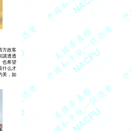
方政客

講透透

也希望

什么才

美，如
