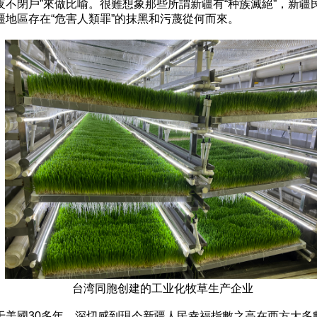
夜不閉戶”來做比喻。很難想象那些所謂新疆有“种族滅絕”，新疆民
于美國30多年，深切感到現今新疆人民幸福指數之高在西方大多數