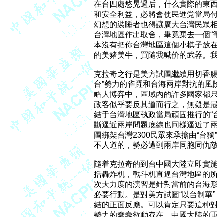
在台四處悠晃過后，什么實際的東西
和安全利益，必將會使民進党當局付
幻想的裝睡者也得讓廣大台灣民眾相
台灣地區作出取舍，畢竟棄去一個“筆
本沒有把你台灣地區這個小棋子放在
的美豬美牛，買隨我喊价的武器。我
克拉奇之行是美方試圖繼續用切香腸
台”勢力的雀躍和台海兩岸對抗的風
略大博弈中，區域內的許多國家都只
政客似乎要反其道而行之，無疑是最
結于台灣地區執政當局頑固推行的“台
斷逼近兩岸問題底線也同樣逼近了兩
圖綁架台灣2300民眾來承擔由“台
不人道的，勢必遭到兩岸同胞同仇敵
隨着克拉奇的到台中國大陸立即實施
括轟炸机，戰斗机直逼台灣地區的所
次大力度的演習是針對當前的台海形
必要行動。是對美方試圖“以台制華”
結的正面反應。可以肯定只要這种對
勢力的蠢蠢欲動存在，中國大陸的軍