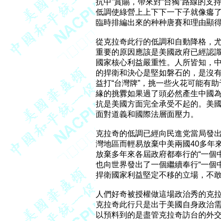
抗中”賞賜，帶來對“台獨”路線的支持
低調使綠營上上下下一下子就像癟了
臨時排編出來的种种唐賽和理由顯得
從克拉奇此行的低調和自動降格，尤
重要的原因應該是美國政府已經認識
國家核心利益嚴重性。人所皆知，中
的捍衛和決心是堅如磐石的，是沒有
益打“台灣牌”，挑一些火花可能有
緣的挑釁如果過了頭必然產生中國為
抗是美國方面完全承受不起的。美國
面對道義和國際法層面壓力。

克拉奇的低調已經向民進党當局發出
灣地區而輕易放棄中美兩國40多年
放棄多年來各屆政府都奉行的“一個中國
也向世界發出了一個繼續奉行“一個
捍衛國家利益堅定不移的立場，不敢
人們好奇被授權做這場政治秀的克拉
克拉奇此行只是出于美國自身政治需
以預料到的是盡管克拉奇訪台的外交