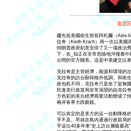
歡迎
繼先前美國衛生部長阿札爾（Alex 
拉奇（Keith Krach）再一次
特朗普政府刻意安排了又一場政治秀
下，在_知正在非常危險地沖撞着中
台間的官方關系。這是中美建交以來
克拉奇是主管經濟，能源和環境的次
克拉奇的訪台顯得格外低調。和衛生
政包机不同，克拉奇只是坐了架無國
民進党行政當局非常渴望的由克拉奇
方色彩的美台經濟商業活動變成了悼
兩岸各界大跌眼鏡。

可以肯定的是美方的這一自動降格的
手不及。早就在島內通過行政當局的
乎這位40多年來“史上訪台層級最高”