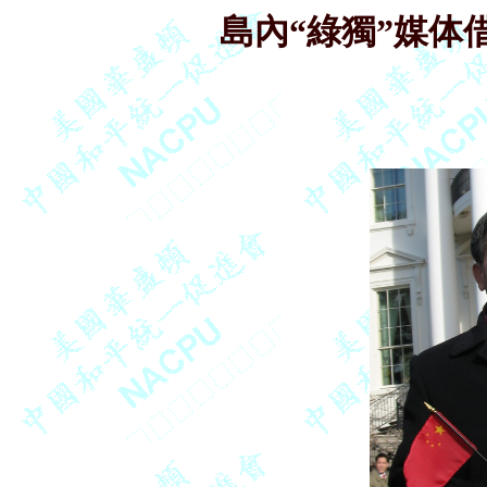
島內“綠獨”媒体