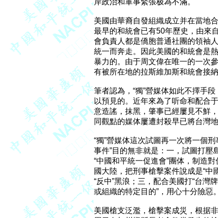
岸政治和軍事緊張极為不滿。

美國由華裔自發組織成立并在當地合法
最早的和統會已有50年歷史，由來自
會負責人都是僑胞普通社團的領袖人
統一而奔走。因此美國的和統會是熱
暴力的。由于周文偉在唯一的一次參
有被所在地的拉斯維加斯和統會接納
筆者認為，“獨”營媒体如此不擇手段
以預見的。近年來為了听命和配合于民
意造謠，抹黑，肇事已經屢見不鮮，
同觀點的媒体屢遭封殺早已將台灣地區
“獨”營媒体這次試圖再一次將一個刑
事件”目的無非就是：一，試圖打壓
“中國和平統一促進會”團体，制造對
國大陸，把刑事槍擊案件說成是“中國
“反中”黑浪；三，配合美國打“台灣牌
或組織的特定目的”，用心十分險惡。
美國槍支泛濫，槍擊案成災，根据非營利研究組