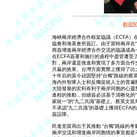
歡迎
海峽兩岸經濟合作框架協議（ECFA）在
協會和海基會所簽訂。由于當時兩岸在“
商簽增進兩岸經濟合作交流的協議成為
在ECFA簽署和施行的過程中盡管遭受了
對，兩岸還是推進和實現了多方面合作
共贏的效果。台灣方面實際上獲得了比
十年后的當今頑固堅持“台獨”路線的蔡英
海內外智庫人士和反獨促統人士的普遍關
大陸發展的宏利有利于兩岸同胞的心靈
進程的推動，但續簽必須基于清晰化的“
家統一”的“九二共識”基礎上。蔡英文當
不承認“九二共識”的基礎上獲得ECFA
簽設障。

民進党當局出于其推動 “台獨”路線的考
兩岸交流和增進兩岸同胞情的事宜都是