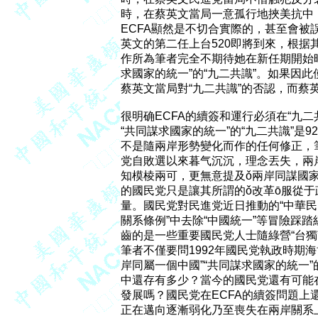
時，在蔡英文當局一意孤行地挾美抗中
ECFA顯然是不切合實際的，甚至會被誤
英文的第二任上台520即將到來，根据其
作所為筆者完全不期待她在新任期開始時
求國家的統一”的“九二共識”。如果因此
蔡英文當局對“九二共識”的否認，而蔡
很明确ECFA的續簽和運行必須在“九二
“共同謀求國家的統一”的“九二共識”是
不是隨兩岸形勢變化而作的任何修正，
党自敗選以來暮气沉沉，理念丟失，兩岸
知模棱兩可，更無意提及ǒ兩岸同謀國家
的國民党只是讓其所謂的ǒ改革ō服從于
量。國民党對民進党近日推動的“中華民國
關系條例”中去除“中國統一”等冒險踩踏
齒的是一些重要國民党人士隨綠營“台獨”
筆者不僅要問1992年國民党執政時期海
岸同屬一個中國”“共同謀求國家的統一
中還存有多少？當今的國民党還有可能在
發展嗎？國民党在ECFA的續簽問題上
正在邁向逐漸弱化乃至喪失在兩岸關系上