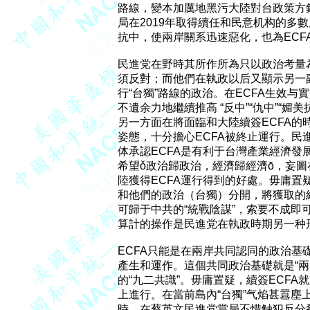
路線，變本加厲地黑污大陸對台政策方針
局在2019年取得續任和民意机构的多
抗中，使兩岸關系迅速惡化，也為ECF
民進党在野時其所作所為只以政治考量為
須反對；而他們在執政以后又顯示另一副
行“台獨”路線的政治。在ECFA生效与
不遺余力地繼續推高 “反中”“仇中”“媚美
另一方面在將面臨和大陸續簽ECFA的時
姿態，十分擔心ECFA被終止運行。民
体承認ECFA是有利于台灣產業經濟發展
希望ǒ政治歸政治，經濟歸經濟ō，妄圖在
陸獲得ECFA運行得到的好處。毋庸置疑
和他們的政治（台獨）分開，將獲取的經
可歸于中共的“統戰陰謀”，索要不成即可
算計的操作是民進党在執政時期另一种形
ECFA只能是在兩岸共同認同的政治基
產生和運作。這個共同政治基礎就是“兩岸
的“九二共識”。毋庸置疑，續簽ECFA就
上進行。在當前島內“台獨”气焰甚囂塵上，
時，在蔡英文民進党當局不惜触犯反分裂