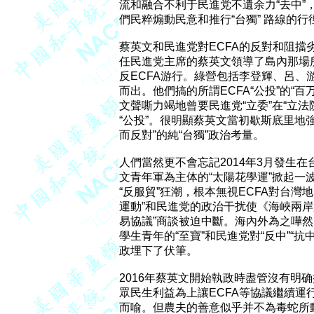
流和融合不利于民進党不遺余力“去中”，“
們民粹煽動民意和推行“台獨” 路線的行徑
蔡英文和民進党對ECFA的反對和阻擋
任民進党主席的蔡英文領導了島內那場所
反ECFA游行。綠營包括李登輝、呂、游、
而出。他們搞的所謂ECFA“公投”的“百
文聲嘶力竭地曾要民進党“立委”在“立法院
“公投”。很明顯蔡英文當初歇斯底里地強
而反對”的純“台獨”政治考量。

人們當然更不會忘記2014年3月發生在台
文青年軍為主体的“太陽花學運”掀起一波長
“反服貿”狂潮，根本無視ECFA對台灣
運動”和民進党的政治干扰使《海峽兩岸
易協議”商談被迫中斷。海內外為之嘩然
學生青年的“至寶”和民進党對“反中”“抗
政埋下了伏筆。

2016年蔡英文開始執政時盡管沒有明确
眾民生利益為上讓ECFA等協議繼續運
而喻。但農夫的善意似乎并不為毒蛇所動