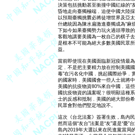
決策包括挑動甚至衝撞中國紅線的“友
昏地走向臺獨極端﹐迫使中國大陸採
以預期臺獨挑釁必將徒增世界及亞太
什總統因為陳水扁激進臺獨成為“麻煩
下如今如果臺獨勢力玩火過頭導致的
客觀地講要美國為一枚自己的棋子去
是根本不可能為絕大多數美國民眾所
益。

當前即使現在美國面臨新冠疫情最為
定﹐不是把主要精力放在控制美國國內
毒”在污名化中國﹐挑起國際紛爭﹐
的國家時﹐美國國會一些人士就將中國
美國的抗疫物資80%來自中國﹐這些
國抗疫物資的議案呢﹖很明顯這種系
士的反感和抵制﹐美國的絕大部份希
民眾會對他們堅定地說不。

這次《台北法案》簽署生效，島內民
然而這個“友台”法案是“友”還是“憂
島內2019年大選以來在民進黨當局的