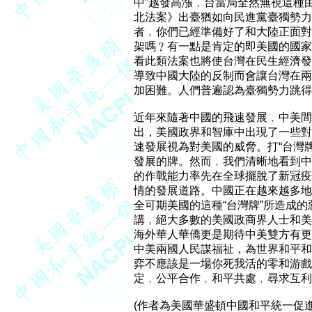
中”越發高漲﹐台當局全然無視這種
北法案》出臺猶如向民進黨臺獨勢力
者﹐你們已經準備好了和大陸正面對
架嗎﹖有一點是肯定的即美國的國家
看此類法案也將使台灣在民生經濟發展
導致中國大陸的反制而會讓台灣在兩
加困難。人們普遍認為臺獨勢力跳得
近年來隨著中國的飛速發展﹐中美間
出，美國政界和智庫中出現了一些對
速發展視為對美國的威脅。打“台灣牌
發展的牌。然而﹐我們清晰地看到中
的作戰能力率先在全球擺脫了新冠疫
情的發展道路。中國正在越來越多地
全可期美國的這種“台灣牌”所造成的
講﹐絕大多數的美國政商界人士和美
海外華人華僑更是期待中美雙方有更
中美兩國人民謀福祉，為世界和平和
弈不應該是一場你死我活的零和游戲
定﹐公平合作﹐和平共處﹐尋求互利