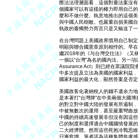
際法法理層面看﹐這個對臺法案沒有
個國家可以有這樣的權力即用自己的
麼和不做什麼。執意地推出的這個美
與中國人民樹敵。也嚴重自損美國自
執政的臺獨勢力而言只是又輸送了一
在台灣問題上美國政界慣用自己制定
明顯與聯合國憲章原則相悖的。早在1
繼2018年的《与台灣交往法》（又
一個以“台灣”為名的國內法。另一項以台
Assurance Act）則已經在眾
中多次提及立法為美國的國家利益﹐
國家利益的最大化﹐顯然答案是否定
美國政客化著納稅人的錢不遺余力地炮
是本著打“台灣牌”在中美兩個大國博
的對立對中國大陸的發展有所遏制﹐
中被無數次的運用﹐甚至嚴重彎曲放
中國的持續高速發展非但沒有因這些
己的制度和選擇適合中國國情發展的
二大經濟體。然而這些死抱冷戰思維
日漸愈增。筆者認為這種集體焦慮感