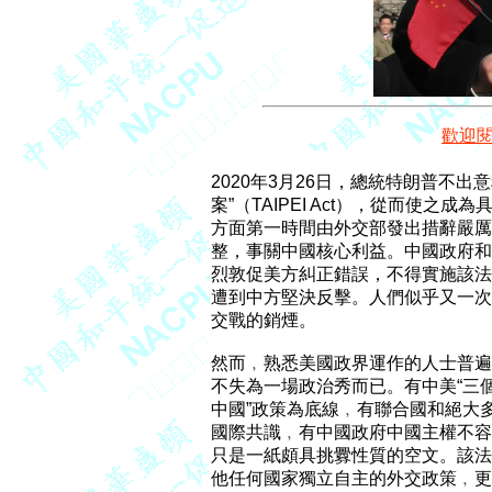
歡迎
2020年3月26日，總統特朗普不出
案”（TAIPEI Act），從而使之
方面第一時間由外交部發出措辭嚴厲
整，事關中國核心利益。中國政府和
烈敦促美方糾正錯誤，不得實施該法
遭到中方堅決反擊。人們似乎又一次
交戰的銷煙。

然而﹐熟悉美國政界運作的人士普遍
不失為一場政治秀而已。有中美“三個
中國”政策為底線﹐有聯合國和絕大
國際共識﹐有中國政府中國主權不容
只是一紙頗具挑釁性質的空文。該法
他任何國家獨立自主的外交政策﹐更