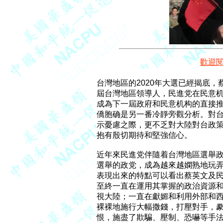
歡迎
台灣地區的2020年大選已經揭底，蔡
屆台灣地區領導人，民進党在民意机
成為下一屆政府和民意机构的直接推
僑胞确是另一番冷靜旁觀分析。對台
示憂慮之際，更不乏對大陸對台政策
抱有殷切期待和堅強信心。

近年來民進党伴隨着台灣地區選舉政
選舉的政党，成為越來越嫻熟地玩弄
表現出來的特點可以看出蔡英文及民
至終一直在運用其掌握的政治資源和
視大陸；一直在獻媚和利用外部和西
裸裸地施行大幅撒錢，打壓對手，豢
恨，施盡了欺騙、壓制、恐嚇等手法