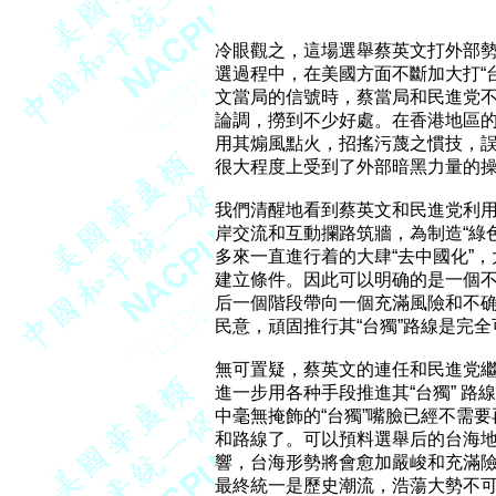
冷眼觀之，這場選舉蔡英文打外部勢
選過程中，在美國方面不斷加大打“
文當局的信號時，蔡當局和民進党不
論調，撈到不少好處。在香港地區的
用其煽風點火，招搖污蔑之慣技，誤
很大程度上受到了外部暗黑力量的操
我們清醒地看到蔡英文和民進党利用
岸交流和互動攔路筑牆，為制造“綠
多來一直進行着的大肆“去中國化”，
建立條件。因此可以明确的是一個不
后一個階段帶向一個充滿風險和不确
民意，頑固推行其“台獨”路線是完全
無可置疑，蔡英文的連任和民進党繼
進一步用各种手段推進其“台獨” 路
中毫無掩飾的“台獨”嘴臉已經不需要再
和路線了。可以預料選舉后的台海地
響，台海形勢將會愈加嚴峻和充滿險
最終統一是歷史潮流，浩蕩大勢不可