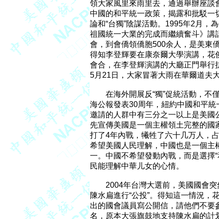
領大家風里來雨里去，通過舉辦座談
中國的和平統一政策，揭露和批駁一
論和“台獨”陰謀活動。1995年2月
祖國統一大業的完成而繼續奮斗》講
會，到會僑領僑胞500余人，是美東
得知李登輝要在康奈爾大學演講，花
會合，在李登輝演講的大廳正門舉行抗
5月21日，大家冒著大雨在華爾道夫
　　在海外開展反“獨”促統活動，不僅
海公報發表30周年，紐約中國和平統
邀請的人群中有三分之一以上是美國
先宣傳美國是一個主權領土完整的國家
打了4年內戰，犧牲了六十几万人，占
希望美國人民理解，中國也是一個主
一。中國不希望發動內戰，而是選擇“
民能理解中華儿女的心情。

　　2004年台灣大選前，美國國會突
陳水扁進行“公投”。得知這一情況，
出的國會議員寫公開信，請他們不要參
名，原本大張旗鼓地支持陳水扁的計