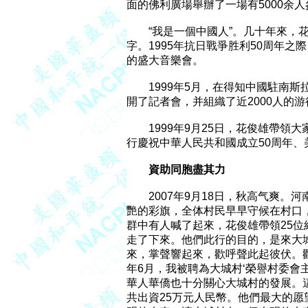
面的佛利廣場舉辦了一場有5000余人
　　“我是一個中國人”。几十年來，
字。1995年抗日戰爭胜利50周年之
的盛大音樂會。

　　1999年5月，在得知中國駐南
開了記者會，并組織了近2000人的
　　1999年9月25日，花俊雄帶領
行慶祝中華人民共和國成立50周年、
資助同胞盡其力
　　2007年9月18日，秋高气爽。
艷的彩旗，全体村民早早守候在村口，
群中有人喊了起來，花俊雄帶領25位
走了下來。他們此行的目的，是來大
來，掌聲響起來，歡呼聲此起彼伏。歡
年6月，我被聘為大城村‘榮譽村委會
華人華僑也十分關心大城村的發展。
共出資25万元人民幣。他們最大的愿