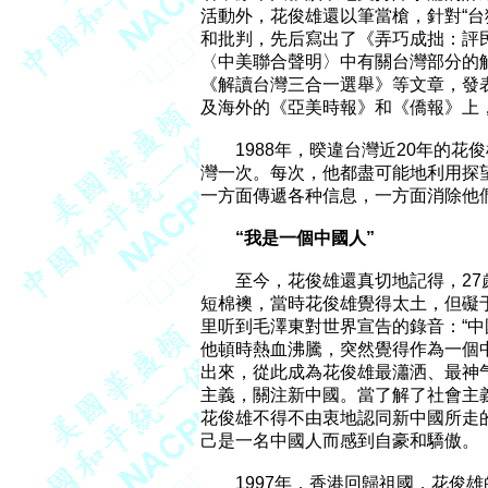
活動外，花俊雄還以筆當槍，針對“台
和批判，先后寫出了《弄巧成拙：評
〈中美聯合聲明〉中有關台灣部分的
《解讀台灣三合一選舉》等文章，發
及海外的《亞美時報》和《僑報》上，可
　　1988年，暌違台灣近20年的花
灣一次。每次，他都盡可能地利用探
一方面傳遞各种信息，一方面消除他們
　“我是一個中國人”
　　至今，花俊雄還真切地記得，27
短棉襖，當時花俊雄覺得太土，但礙
里听到毛澤東對世界宣告的錄音：“中
他頓時熱血沸騰，突然覺得作為一個
出來，從此成為花俊雄最瀟洒、最神
主義，關注新中國。當了解了社會主
花俊雄不得不由衷地認同新中國所走
己是一名中國人而感到自豪和驕傲。

　　1997年，香港回歸祖國，花俊雄