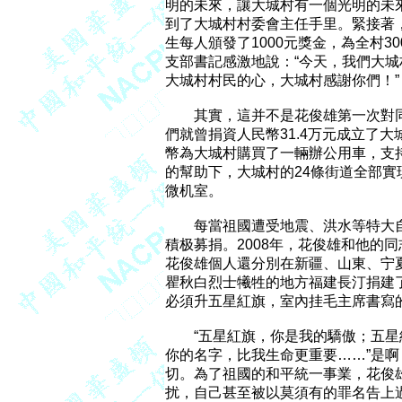
明的未來，讓大城村有一個光明的未來
到了大城村村委會主任手里。緊接著，
生每人頒發了1000元獎金，為全村3
支部書記感激地說：“今天，我們大城
大城村村民的心，大城村感謝你們！”

　　其實，這并不是花俊雄第一次對同胞
們就曾捐資人民幣31.4万元成立了大城
幣為大城村購買了一輛辦公用車，支持
的幫助下，大城村的24條街道全部實
微机室。

　　每當祖國遭受地震、洪水等特大
積极募捐。2008年，花俊雄和他的同
花俊雄個人還分別在新疆、山東、宁
瞿秋白烈士犧牲的地方福建長汀捐建
必須升五星紅旗，室內挂毛主席書寫的
　　“五星紅旗，你是我的驕傲；五星
你的名字，比我生命更重要……”是啊
切。為了祖國的和平統一事業，花俊
扰，自己甚至被以莫須有的罪名告上