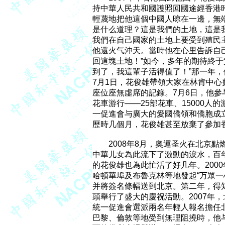
持中華人民共和國護照回國途經香港
輕蔑地把他這個中國人晾在一邊，無端
是什么道理？這是我們的土地，這是
我們在自己國家的土地上要受到殖民主
他還火气沖天。當時他在心里告訴自己
回這塊土地！”如今，多年的期待終于
到了，我這輩子活得值了！”那一年，
7月1日，花俊雄帶領大家在林肯中心費
座位座無虛席的記錄。7月6日，他參
花車游行——25部花車、15000人
一促進會与廣大的愛國僑領和僑胞成
歷時几個月，花俊雄甚至放棄了參加香
　　2008年8月，奧運圣火在北京
中華儿女為此流下了激動的淚水，百
的花俊雄也為此忙活了好几年。2000
哈頓華埠及布魯克林等地發起“万眾一心
并將簽名條幅送到北京。第二年，得
頭舉行了盛大的慶祝活動。2007年
統一促進會選派兩名年輕人報名擔任北
巴黎、倫敦等地受到無理阻撓時，他与