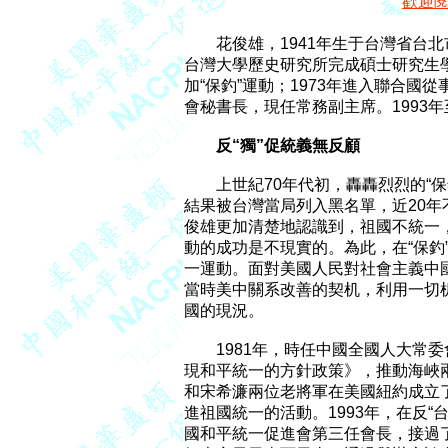
歡迎
　　花俊雄，1941年生于台灣省台北市
台灣大學歷史研究所完成碩士研究生學
加“保釣”運動；1973年進入聯合國
會秘書長，現任常務副主席。1993
反“獨”促統義無反顧
　　上世紀70年代初，轟轟烈烈的“保
結果被台灣當局列入黑名單，近20年不
俊雄更加清楚地認識到，祖國不統一，
動的成功是不現實的。為此，在“保釣
一運動。面對美國人民對社會主義中
當時美中關系改善的契机，利用一切
國的現況。

　　1981年，時任中國全國人大常
現和平統一的方針政策》，推動海峽兩
和宋希濂兩位老將軍在美國紐約成立
進祖國統一的活動。1993年，在反“
國和平統一促進會第三任會長，接過了