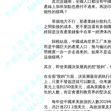
	其次說越南，全國人口都沒有中國產業人口多你讓他怎么承接？全越南人都綁在生

產線上加班加點也應付不過來。再說印
能性的樣嗎？

	單個地方不行，那產業鏈分散到几個地方行不行呢？產業鏈分散就拉大了各個環節

之間銜接的成本。更不要說還有多個國
終歸是沒有產業鏈集中在單一經濟体內
	歸根結底，中國成為世界工厂本身是市場規律發揮作用的結果。靠的不是貴人扶持，

而是中國巨大的產業人口，無与倫比的
勞務實一步一步走過來的。如果不是這
這個樣嗎？

其次，即使美國決策層真的想“脫鉤”，
在全面“脫鉤”方面，決策層最容易執行
上，只要不發簽證就可以斷流。但考慮到
美元上漲到150億美元，成為美國各大
生的人數，肯定會遭到教育界的堅決反
	每年從中國來美旅游的人數2019年約330万人次，根据統計，每人的消費約為6700美

元，共計達221.1億美元，為旅游業