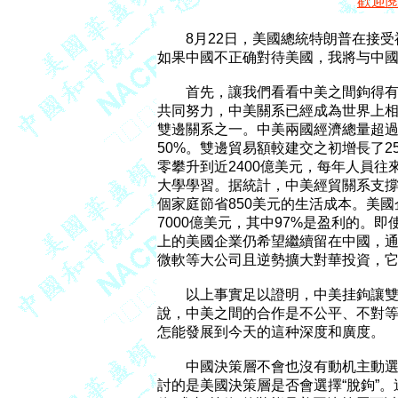
歡迎
	8月22日，美國總統特朗普在接受福克斯新聞采訪時說，美國不必与中國做生意，

如果中國不正确對待美國，我將与中國“
	首先，讓我們看看中美之間鉤得有多深、多复雜。建交40年來，經過雙方几代人的

共同努力，中美關系已經成為世界上相
雙邊關系之一。中美兩國經濟總量超過
50%。雙邊貿易額較建交之初增長了2
零攀升到近2400億美元，每年人員往來
大學學習。据統計，中美經貿關系支撐美
個家庭節省850美元的生活成本。美國
7000億美元，其中97%是盈利的。即
上的美國企業仍希望繼續留在中國，通
微軟等大公司且逆勢擴大對華投資，它
	以上事實足以證明，中美挂鉤讓雙方都獲得了實實在在的好處，如果真像某些人所

說，中美之間的合作是不公平、不對等
怎能發展到今天的這种深度和廣度。

	中國決策層不會也沒有動机主動選擇“脫鉤”，因為中國是全球化的受益者。要探

討的是美國決策層是否會選擇“脫鉤”。