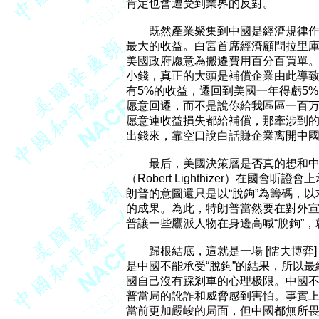
肯定也會遭受到業界的反對。

	既然產業聚集到中國是經濟規律作用的結果，也就意味着資本投資到中國可以帶來

最大的收益。白宮首席經濟顧問拉里庫德羅（
美國政府愿意為搬遷費用百分百買單。
小錢，真正的大頭是補償企業由此導致的
有5%的收益，遷回到美國一年得虧5%
愿意回遷，而不是說你給我區區一百万
愿意連收益損失都給補償，那牽涉到的
出錢來，靠空口說白話賺企業离開中國
	最后，美國決策層是否真的想和中國“脫鉤”呢？美國貿易代表羅伯特萊特希澤

（Robert Lighthizer）在國
朗普的意圖還只是以“脫鉤”為籌碼，以
的成果。為此，特朗普當然要在對外宣示
普讓一些鷹派人物在身邊高喊“脫鉤”，
	歸根結底，這就是一場 [懦夫博弈] （the game of chicken）的對賭。美國賭的

是中國不能承受“脫鉤”的結果，所以最
國自己沒有踩剎車的心理极限。中國不愿
普當局的訛詐和威脅感到害怕。事實上，
當前更加嚴峻的局面，但中國都無所畏