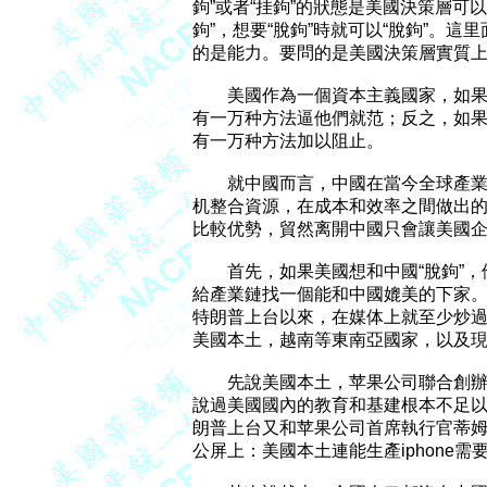
鉤”或者“挂鉤”的狀態是美國決策層可以
鉤”，想要“脫鉤”時就可以“脫鉤”。這里面
的是能力。要問的是美國決策層實質上有
	美國作為一個資本主義國家，如果背后的資本想“挂鉤”，而決策層不想，資本家

有一万种方法逼他們就范；反之，如果決
有一万种方法加以阻止。

	就中國而言，中國在當今全球產業鏈布局中的重要地位，是全球企業多年來通過有

机整合資源，在成本和效率之間做出的
比較优勢，貿然离開中國只會讓美國企
	首先，如果美國想和中國“脫鉤”，他就必須認真地想讓產業鏈搬出中國，他就得

給產業鏈找一個能和中國媲美的下家。
特朗普上台以來，在媒体上就至少炒過
美國本土，越南等東南亞國家，以及現
	先說美國本土，苹果公司聯合創辦人史蒂夫喬布斯（Steve Jobs）當面就和奧巴馬

說過美國國內的教育和基建根本不足以
朗普上台又和苹果公司首席執行官蒂姆庫克
公屏上：美國本土連能生產iphone