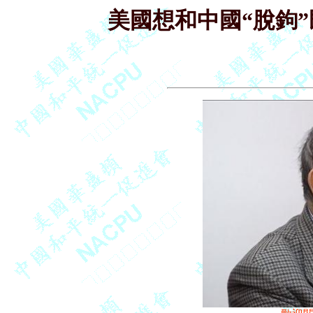
美國想和中國“脫鉤