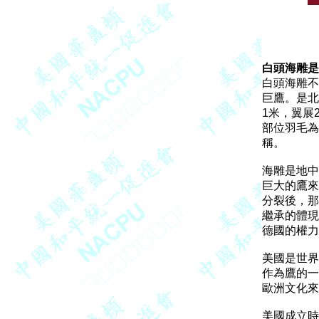
白頭海雕是

白頭海雕
巨鷹。是北
1米，翼展
部位羽毛為
稱。

海雕是地中
巨大的鷹來
分裂後，那
繼承的體現
德國的權力
美國是世界
作為鷹的一
歐洲文化來
美國成立時