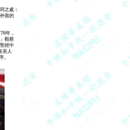
同之處：

外面的

6年，

」觀察

聖經中

佑吾人
