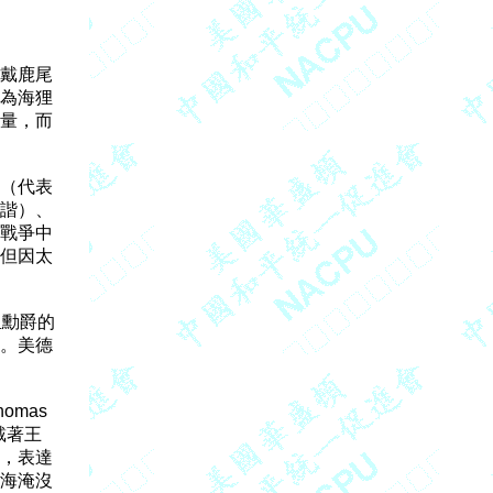
戴鹿尾

為海狸

量，而

（代表

諧）、

戰爭中

但因太

勳爵的

。美德

mas 

著王

，表達

海淹沒
