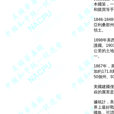
本國策，一
和購買等手
1846-
亞利桑那州
領土。

1898年
護國。190
公里的土地
一。

1867年
加約171
50個州、9
美國建國僅
叔的厲害是
據統計，美
界上最好戰