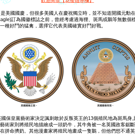
歡迎閱覽【花俊雄專欄】
日是美國國慶，但很多美國人在慶祝獨立時，並不知道開國元勳在
d eagle)訂為國徽標誌之前，曾經考慮過海狸、斑馬或鵝等無數個標
，英國保皇黨藝術家決定諷刺敢於反叛英王的13個殖民地為斑馬身上
藝術家則將殖民地描繪成一頭奶牛，其牛角被一名英國政客鋸斷
在拼命擠奶。其他漫畫家將殖民地畫成一隻鵝，但他們想不通英