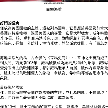

白頭海雕
好鬥的猛禽
不僅成為美國國徽的主體，還被列為國鳥。它是產於美國及加拿大
美洲的特產物種，深受美國人的喜愛。它是大型猛禽，成年時體
2米多長。眼、嘴和腳為淡黃色，頭、頸和尾部的羽毛為白色，身
暗褐色，長相十分雄壯，性情兇猛，體態威武雄壯，有「百鳥之
海地區常見的鳥，古希臘的《荷馬史詩》中，眾神之王宙斯經常
到人間。西元前103年，羅馬鷹徽成為羅馬共和國的象徵。羅馬帝
些分裂出去的歐洲國家，都以羅馬繼承人自居。鷹作為國家象徵
。鷹由此成為歐洲權力的象徵，拿破崙、希特勒等都曾用鷹作為
象徵。

最好戰的國家

種，白頭海雕被美國作為國徽的主體，並列為國鳥，不僅體現了
源，同時蘊含著美國將不斷進取，成為帝國。

僅有13州，國土面積約80萬平方公里。建國後，美國將開疆拓土