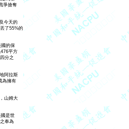
爭搶奪

及今天的

了55%的

國的保

476平方

四分之

地阿拉斯

為擁有

，山姆大

國是世

之奉為
