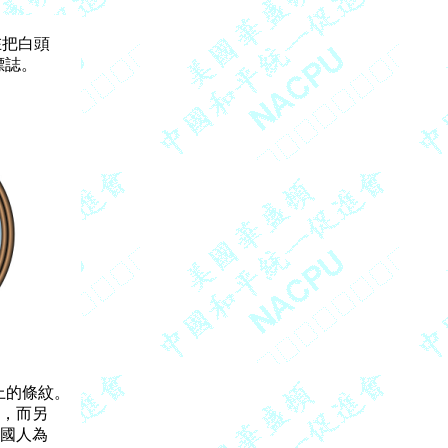
把白頭

誌。

的條紋。

，而另

國人為
