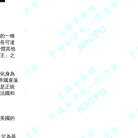
的一種

長可達

體其他

王」之

化身為

國衰落

是正統

法國和

美國的

定為基
