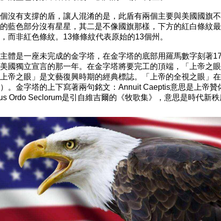
個沒有支撐的盾，讓人混淆的是，此盾有兩個主要與美國國旗不
的藍色部分沒有星星，其二是不像國旗那樣，下方的紅白條紋最
，而非紅色條紋。13條條紋代表原始的13個州。

主體是一座未完成的金字塔，在金字塔的底部用羅馬數字刻著177
美國獨立宣言的那一年。在金字塔將要完工的頂端，「上帝之眼
上帝之眼」是文藝復興時期的經典標誌。「上帝的全視之眼」在
。金字塔的上下寫著兩句銘文：Annuit Caeptis意思是上帝贊