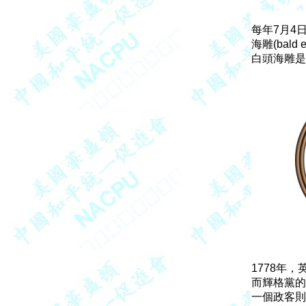
每年7月4
海雕(bal
1778年
而輝格黨的
一個政客則