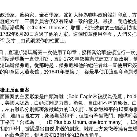
政治家、藝術家、金石學家、篆刻大師為聯邦政府設計印章，方
歷經六年，三個委員會仍沒有達成一致的意見。最後，問題被提
斯湯瑪斯（Charles Thomas）那裡，他把先前的三個設計加
1782年6月20日通過了他的方案。這個印章使用至今，人們又把
.25 英寸，由黃銅製作的柱面上。

6日，查理斯湯瑪斯第一次使用了印章，授權喬治華盛頓進行一次交
理斯湯瑪斯一直使用它，直到1789年依據憲法建立了新政府，他
湯瑪斯傑弗遜。從那時起，傑弗遜和他的繼任者就一直使用它簽
的印章因太過老舊，於1841年更換了。從最早使用這個印章到現
徽正反面圖案
面圖案的主要形象是白頭海雕（Bald Eagle常被誤為禿鷹，bald
，美國人認為，白頭海雕是力量、勇氣、自由和不朽的象徵。白
，左右雕爪分別抓著象徵武力的13支箭，和象徵和平的13葉橄欖
3州。雕頭目視右方，象徵期望和平，但隨時準備戰鬥。雕嘴叼著
言「合眾為一」（E Pluribus Unum, one from many），1
初的13州，據說是出自傑弗遜的創意。雕頭上方象徵著擁有主權
」的藍色背景，鑲著最初13個州的13顆五角星。
