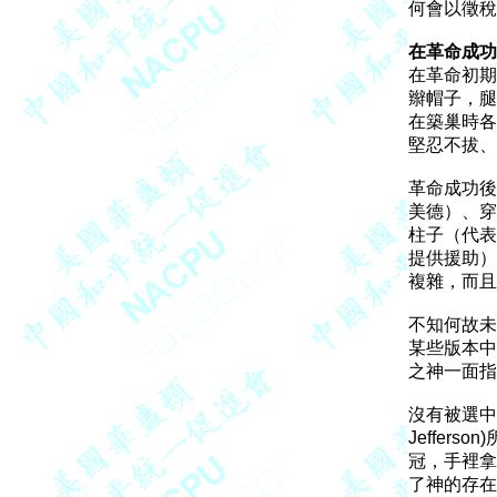
何會以徵稅
在革命成功

在革命初
辮帽子，腿
在築巢時各
堅忍不拔、
革命成功後
美德）、穿
柱子（代表
提供援助）
複雜，而且
不知何故未
某些版本中
之神一面指
沒有被選中的還
Jeffe
冠，手裡拿
了神的存在