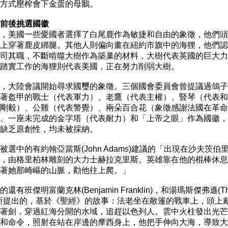
方式壓榨會下金蛋的母鵝。

前後挑選國徽 
期，美國一些愛國者選擇了白尾鹿作為敏捷和自由的象徵，他們頭
上穿著鹿皮綁腿。其他人則偏向畫在紐約市旗中的海狸，他們認
司其職，不斷啃噬大樹作為築巢的材料，大樹代表英國的巨大力
踏實工作的海狸則代表美國，正在努力削弱大樹。

，大陸會議開始尋求國璽的象徵。三個國會委員會曾提議過鴿子
著盔甲的戰士（代表軍力）、老鷹（代表主權）、豎琴（代表和
剛毅）、公雞（代表警覺）、兩朵百合花（象徵感謝法國在革命
、一座未完成的金字塔（代表耐力）和「上帝之眼」作為國徽，
缺乏原創性，均未被採納。

被選中的有約翰亞當斯(John Adams)建議的「出現在沙夫茨伯里
，由格里柏林雕刻的大力士赫拉克里斯。英雄靠在他的棍棒休息
著她那崎嶇的山脈，勸他往上爬。」

有班傑明富蘭克林(Benjamin Franklin)，和湯瑪斯傑弗遜(Tho
rson)所提出的，基於《聖經》的故事：法老坐在敞篷的戰車上，頭上戴
著劍，穿過紅海分開的水域，追趕以色列人。雲中火柱發出光芒
和命令，照射在站在岸邊的摩西身上，他把手伸向大海，導致大