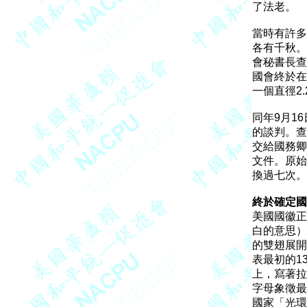
了法老。

當時有許多
各有千秋。
會秘書長查理
國會終於在
一個直徑2
同年9月1
的談判。查
交給國務卿
文件。原始
換過七次。

終於確定國

美國國徽正
白的意思）
的雙翅展開
表最初的1
上，寫著拉丁格
字母象徵最
國家「光環