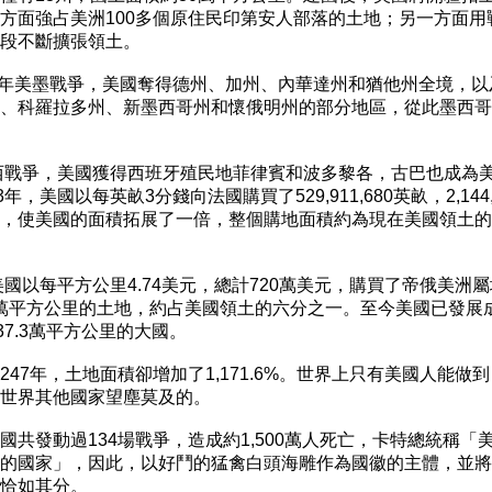
方面強占美洲100多個原住民印第安人部落的土地；另一方面用戰
段不斷擴張領土。

1848年美墨戰爭，美國奪得德州、加州、內華達州和猶他州全境，以
、科羅拉多州、新墨西哥州和懷俄明州的部分地區，從此墨西哥丟
美西戰爭，美國獲得西班牙殖民地菲律賓和波多黎各，古巴也成為美
3年，美國以每英畝3分錢向法國購買了529,911,680英畝，2,144,
，使美國的面積拓展了一倍，整個購地面積約為現在美國領土的
，美國以每平方公里4.74美元，總計720萬美元，購買了帝俄美洲屬
.8萬平方公里的土地，約占美國領土的六分之一。至今美國已發展成
37.3萬平方公里的大國。

247年，土地面積卻增加了1,171.6%。世界上只有美國人能做到
世界其他國家望塵莫及的。

國共發動過134場戰爭，造成約1,500萬人死亡，卡特總統稱「美
的國家」，因此，以好鬥的猛禽白頭海雕作為國徽的主體，並將