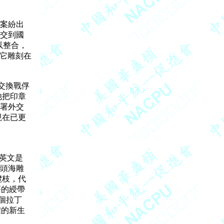
案紛出

交到國

以整合，

它雕刻在

換戰俘

把印章

署外交

在已更

英文是

頭海雕

枝，代

的綬帶

3個拉丁

的新生
