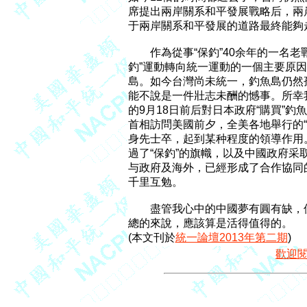
席提出兩岸關系和平發展戰略后，兩
于兩岸關系和平發展的道路最終能夠
　　作為從事“保釣”40余年的一名老
釣”運動轉向統一運動的一個主要原因
島。如今台灣尚未統一，釣魚島仍然孤
能不說是一件壯志未酬的憾事。所幸
的9月18日前后對日本政府“購買”釣
首相訪問美國前夕，全美各地舉行的“
身先士卒，起到某种程度的領導作用
過了“保釣”的旗幟，以及中國政府采
与政府及海外，已經形成了合作協同的
千里互勉。

　　盡管我心中的中國夢有圓有缺，
總的來說，應該算是活得值得的。

(本文刊於
統一論壇2013年第二期
歡迎