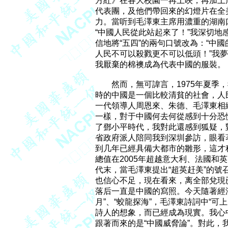
方紅》在各大校園一再上映，再加上
代表團，及他們帶回來的幻燈片在全
力。當听到毛澤東主席用濃重的湖南口
“中國人民從此站起來了！”我深切地
信地將“五四”的兩句口號改為：“中
人民不可以殺戮更不可以低頭！”我夢
我厭棄的棉襖成為代表中國的服裝。

　　然而，無可諱言，1975年夏季
時的中國是一個比較清貧的社會，人民
一代領導人周恩來、朱德、毛澤東相
一樣，對于中國何去何從感到十分恐慌
了鄧小平時代，我對此還感到狐疑，對
省政府派人陪同我到深圳參訪，眼看著
到几年已經具備大都市的雛形，這才稍
總值在2005年超越意大利、法國和英國
代末，當毛澤東提出“超英赶美”的號
也信心不足，現在看來，离全部兌現
落后一直是中國的寫照。今天隨著經濟
月”、“蛟龍探海”，毛澤東詩詞中“可
詩人的想象，而已經成為現實。我心
跟著而來的是“中國威脅論”。對此，