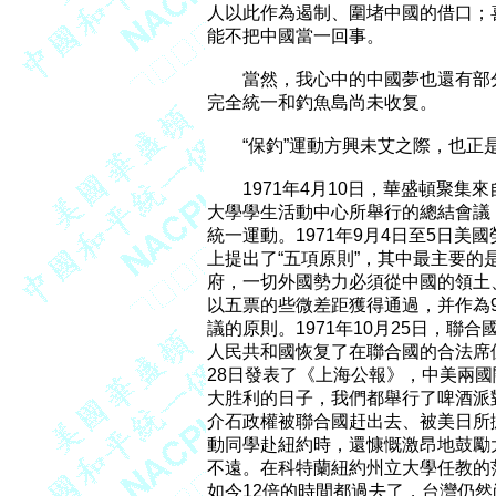
人以此作為遏制、圍堵中國的借口；
能不把中國當一回事。

　　當然，我心中的中國夢也還有部
完全統一和釣魚島尚未收复。

　　“保釣”運動方興未艾之際，也正
　　1971年4月10日，華盛頓聚集
大學學生活動中心所舉行的總結會議，
統一運動。1971年9月4日至5日美
上提出了“五項原則”，其中最主要的
府，一切外國勢力必須從中國的領土、
以五票的些微差距獲得通過，并作為9
議的原則。1971年10月25日，聯合
人民共和國恢复了在聯合國的合法席位。
28日發表了《上海公報》，中美兩國
大胜利的日子，我們都舉行了啤酒派
介石政權被聯合國赶出去、被美日所
動同學赴紐約時，還慷慨激昂地鼓勵
不遠。在科特蘭紐約州立大學任教的
如今12倍的時間都過去了，台灣仍然