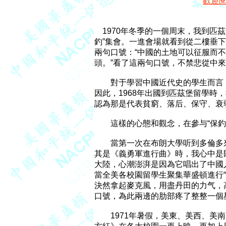
歡迎
　1970年冬季的一個周末，我到匹茲
釣”集會。一進會場就看到從二樓垂下
兩句口號：“中國的土地可以征服而不
頭。”看了這兩句口號，不禁悲從中來
　　對于學習中國近代史的學生而言
因此，1968年出國到匹茲堡留學時
認為那是代表貧窮、落后、保守、衰弱
　　這樣的心態和觀念，在參与“保釣
　　當第一次在布朗大學听到多倫多
其是《義勇軍進行曲》時，我心中是
大陸，心潮澎湃是因為它唱出了中國人民
當全美各校園留學生聚集華盛頓進行“
決然拿起麥克風，用盡丹田的力气，高喊
口號，為此兩邊的肋部疼了整整一個星
　　1971年暑假，美東、美西、美南