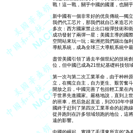
戰！這一戰，關乎中國的國運，也關乎
新中國有一個非常好的优良傳統—獨立
我們代工芯片，那我們就自己來造芯片
多次：西方國家禁止出口核彈技術和衛
成功發射了兩彈一星；美國主導的國際
空間站來玩一玩；歐洲把我們踢出伽利
導航系統，成為全球三大導航系統中最
盡管美國引領了過去半個世紀的技術創
位，但中國已成為21世紀基礎科技領域
第一次与第二次工業革命，由于种种原因
立，在獨立自主，自力更生、艱苦奮斗的
開放之后，中國完善了包括輕工業在內
于世界先進國家。嚴格地說，直到上世
的班車，然后急起直追，到2010年中
國終于赶到了第四次工業革命的起跑線
從并跑到在許多領域領跑的地位，這將
遠的影響。

中國的崛起，實踐了毛澤東所言的“為有