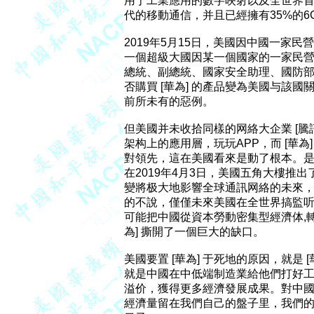
用于工業應用的數字映射以及全世界首例
代的移動通信，并且已經擁有35%的6G
2019年5月15日，美國因中國一家民營
一個超級大國因某一個國家的一家民營企
總統、副總統、國家安全助理、國防部長
否購買 [華為] 的產品變為美國与該
前所未有的惡例。

但美國并未收拾同樣的网絡大企業 [騰訊]
架构上的應用層，玩玩APP，而 [華為]
對領先，這在美國看來是動了根本。是
在2019年4月3日，美國五角大樓推出
變將极大地影響全球通訊网絡的未來，
的不說，僅僅未來美國在全世界搞監听
可能把中國從資本勞動密集型經濟体,轉
為] 撕開了一個巨大的缺口。

美國要置 [華為] 于死地的原因，就是 
就是中國在中低端制造業給他們打好工
溢价，獲得更多經濟發展成果。對中國
經濟量留在我們自己的盤子里，我們的