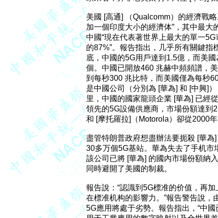
美國 [高通] （Qualcomm）的經濟
加一個印度大小的經濟体”，其中最大
中國“現在代表著世界上最大的單一5G市
的87%”。報告指出，几乎所有關鍵指標
底，中國的5G用戶達到1.5億，而美國
個。中國已開放460 兆赫中頻頻譜，美
到每秒300 兆比特，而美國僅為每秒6
是中國公司（分別為 [華為] 和 [中興
里，中國的國家龍頭企業 [華為] 已經
領先的5G設備供應商，市場份額達到28%
和 [摩托羅拉]（Motorola）卻從200
盡管特朗普政府想盡辦法要扼殺 [華為]
30多万個5G基站。華為失去了手机市場份
該公司已將 [華為] 的國內市場份額
同時避開了美國的制裁。

報告說：“認識到5G標准的价值，再加
在標准机构的影響力。”報告警告說，
5G應用將處于劣勢。報告指出，“中國