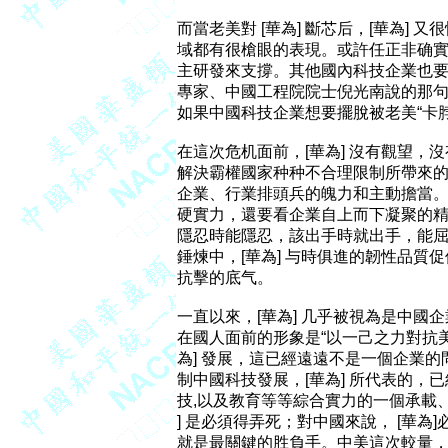
而當老美對 [華為] 斷芯后，[華為] 
域都有很槍眼的表現。或許任正非确實
主研發來支撐。其他國內科技企業也要引
專家、中國工程院院士倪光南說的那句話
如果中國科技企業想要擺脫被老美“卡脖
在這次危机面前，[華為] 沒有觀望，
解決霸權國家种种不合理限制所帶來的影
企業、行業排頭兵的魄力和主動擔當。
硬實力，還要看企業自上而下凝聚的精
隱忍時能隱忍，該出手時就出手，能屈
錘煉中，[華為] 与時俱進的韌性品質
抗擊的底气。

一直以來，[華為] 几乎被視為是中國企業的
在國人面前的形象是“以一己之力對抗美
為] 發展，這已經遠遠不是一個企業的問
制中國科技發展，[華為] 所代表的，
技,以及教育等等綜合實力的一個承載、
] 是必須得弄死；對中國來說， [華為]
就是最關鍵的胜負手。中美這次較量，