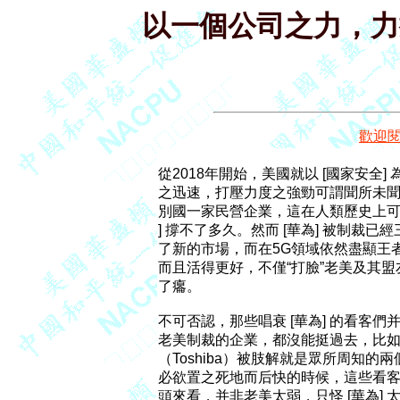
以一個公司之力，力
歡迎
從2018年開始，美國就以 [國家安全] 
之迅速，打壓力度之強勁可謂聞所未聞
別國一家民營企業，這在人類歷史上可
] 撐不了多久。然而 [華為] 被制裁
了新的市場，而在5G領域依然盡顯王者
而且活得更好，不僅“打臉”老美及其盟友
了癟。

不可否認，那些唱衰 [華為] 的看客們并
老美制裁的企業，都沒能挺過去，比如法
（Toshiba）被肢解就是眾所周知的兩
必欲置之死地而后快的時候，這些看客不
頭來看，并非老美太弱，只怪 [華為] 太