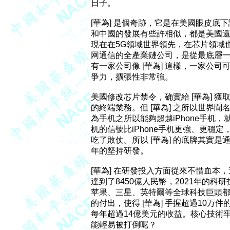
日子。

[華為] 是個奇跡，它是在美國眼皮底
和中國的發展有些許相似，都是美國還沒
現在在5G領域世界領先，在芯片領域
网通信的全產業鏈公司，是從最底層一
有一家公司像 [華為] 這樣，一家公
爭力，擴張性非常強。

美國修改芯片禁令，确實給 [華為] 獲取
的終端業務。但 [華為] 之所以世界
為手机之所以能夠超越iPhone手机
机的信號比iPhone手机更強、更穩
吃了敗仗。所以 [華為] 的底牌其實
年的堅持研發。

[華為] 在研發投入方面從來不惜血本，過
達到了8450億人民幣，2021年的科
苹果、三星、英特爾等全球科技巨頭都比不上
的付出，使得 [華為] 手握超過10万件
每年超過14億美元的收益。核心技術牢牢
能輕易被打倒呢？
