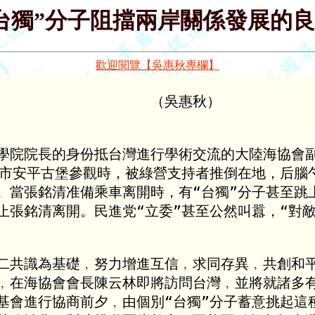
台獨”分子阻擋兩岸關係發展的
歡迎閱覽【吳惠秋專欄】
                   （吳惠秋）
學院院長的身份抵台灣進行學術交流的大陸海協會副
南市安平古堡參觀時，被綠營支持者推倒在地，后腦勺
。當張銘清准備乘車离開時，有“台獨”分子甚至跳上
止張銘清离開。民進党“立委”甚至公然叫囂，“對敵
二共識為基礎﹐努力增進互信﹐求同存異﹐共創和平
﹐在海協會會長陳云林即將訪問台灣﹐並將就諸多有
基會進行協商前夕﹐由個別“台獨”分子蓄意挑起這種