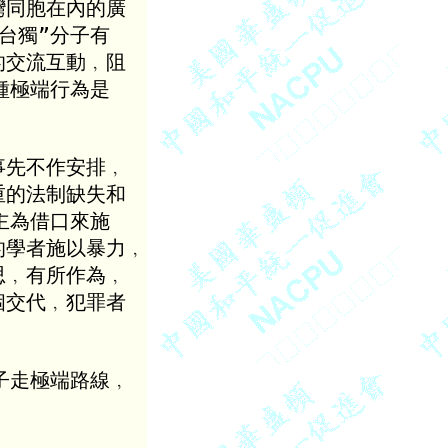
同胞在內的廣

獨”分子有

交流互動﹐阻

極端行為是

先不作安排﹐

的法制缺失和

為借口來施

學者施以暴力﹐

﹐有所作為﹐

交代﹐犯罪者

走極端路線﹐
