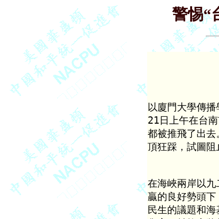
警惕“
           
以廈門大學傳播
21日上午在台
都被推飛了出去
頂狂踩，試圖阻
在海峽兩岸以九
贏的良好勢頭下
民生的議題和海