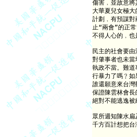
傷害﹐並故意將
大華夏兒女極大
計劃﹐有預謀對
止“兩會”的正
不得人心的﹐也
民主的社會要由
對肇事者也未當
執政不當。難道
行暴力了嗎﹖如
誰還願意來台灣
保證陳雲林會長
絕對不能逃逸被
眾所週知陳水扁
千方百計想把台