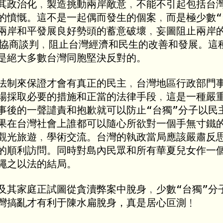
其政治化﹐製造挑動兩岸敵意﹐不能不引起包括台灣
的憤慨。這不是一起偶而發生的個案﹐而是極少數“台
兩岸和平發展良好勢頭的蓄意破壞﹐妄圖阻止兩岸的
常協商談判﹐阻止台灣經濟和民生的改善和發展。這種
是絕大多數台灣同胞堅決反對的。

法制來保證才會有真正的民主﹐台灣地區行政部門事
場採取必要的措施和正當的法律手段﹐這是一種嚴重
事後的一聲譴責和抱歉就可以防止“台獨”分子以民主
果在台灣社會上誰都可以隨心所欲對一個手無寸鐵的
觀光旅遊﹐學術交流。台灣的執政當局應該嚴肅反思
的順利訪問。同時對島內民眾和所有華夏兒女作一個
繩之以法的結局。

及其家庭正試圖從貪瀆弊案中脫身﹐少數“台獨”分子
灣搞亂才有利于陳水扁脫身，真是居心叵測﹗
