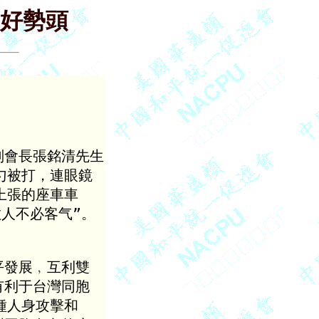
良好勢頭
會長張銘清先生

被打，連眼鏡

張的座車車

人不必客气”。

發展﹐互利雙

利于台灣同胞

人身攻擊和
