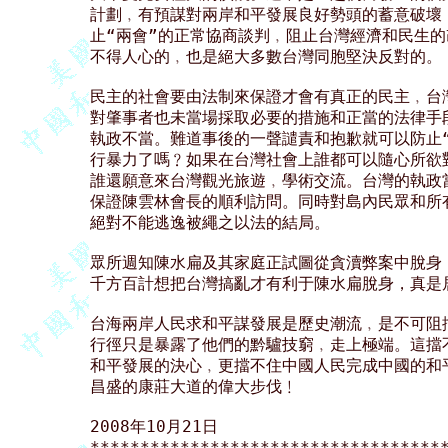
計劃﹐有預謀對兩岸和平發展良好勢頭的蓄意破壞
止“兩會”的正常協商談判﹐阻止台灣經濟和民生的
不得人心的﹐也是絕大多數台灣同胞堅決反對的。

民主的社會要由法制來保證才會有真正的民主﹐台
對肇事者也未當場採取必要的措施和正當的法律手
執政不當。難道事後的一聲譴責和抱歉就可以防止“
行暴力了嗎﹖如果在台灣社會上誰都可以隨心所欲
誰還願意來台灣觀光旅遊﹐學術交流。台灣的執政
保證陳雲林會長的順利訪問。同時對島內民眾和所
絕對不能逃逸被繩之以法的結局。

眾所週知陳水扁及其家庭正試圖從貪瀆弊案中脫身﹐
千方百計想把台灣搞亂才有利于陳水扁脫身，真是居
台海兩岸人民求和平謀發展是歷史潮流﹐是不可阻擋
行徑只是暴露了他們的黔驢技窮﹐走上極端。這擋
和平發展的決心﹐更擋不住中國人民完成中國的和
昌盛的康莊大道的偉大步伐﹗

2008年10月21日

************************************