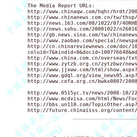
The Media Report URLs:

http://www.chinaqw.com/hqhr/hrdt/200
http://www.chinanews.com.cn/tw/thsp/
http://news.163.com/08/1022/07/4ORHB
http://news.sohu.com/20081022/n26016
http://gb.news.sina.com/tw/chinanews
http://www.zaobao.com/special/newspa
http://cn.chinareviewnews.com/doc/1
coluid=7&kindid=0&docid=100776648&md
http://www.china.com.cn/overseas/txt
http://www.zytzb.org.cn/zytzbwz/news
http://www.jjxww.com/html/show.aspx?
http://www.gdql.org/view_news05.asp?
http://www.cofa.org.cn/bwkx0807/2008
http://www.0515yc.tv/news/2008-10/22
http://www.mcdvisa.com/html/News/Foc
http://bbs.un110.com/TopicOther.asp?