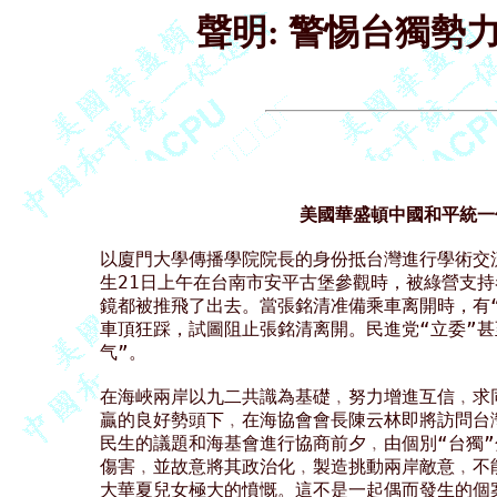
聲明: 警惕台獨勢
                  美國華盛頓中國和平統
以廈門大學傳播學院院長的身份抵台灣進行學術交
生21日上午在台南市安平古堡參觀時，被綠營支持
鏡都被推飛了出去。當張銘清准備乘車离開時，有“
車頂狂踩，試圖阻止張銘清离開。民進党“立委”甚
气”。

在海峽兩岸以九二共識為基礎﹐努力增進互信﹐求
贏的良好勢頭下﹐在海協會會長陳云林即將訪問台
民生的議題和海基會進行協商前夕﹐由個別“台獨”
傷害﹐並故意將其政治化﹐製造挑動兩岸敵意﹐不
大華夏兒女極大的憤慨。這不是一起偶而發生的個案