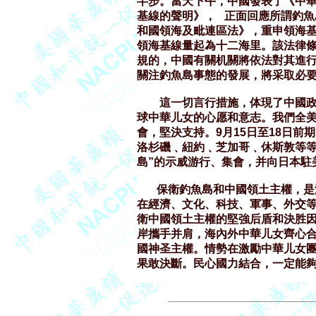
半步。當天下午，中國發表了《中華
基線的聲明》，   正面回應所謂釣
和國領海及毗連區法》，重申領海基
領海基線量起為十二海里。該法律條
規的，中國有關机關將依法對其進行
關注釣魚島事態的發展，將采取必要
        這一切言行措施，体現了
球中華儿女的心愿和意志。我們全美
會，堅決支持。9月15日至18日前
洛杉磯﹑紐約﹑芝加哥﹑休斯敦等等
島”的示威游行、集會，并向日本駐
       保衛釣魚島和中國領土主
在經濟、文化、科技、軍事、外交等
衛中國領土主權的堅強后盾和決胜因
岸攜手并肩，海內外中華儿女齊心合
國神圣主權。情勢在激勵中華儿女團