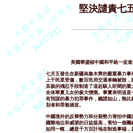
堅決譴責七
                     美國華盛頓中國和平統一促進
七月五發生在新疆烏魯木齊的嚴重暴力事
上千民眾受傷，數百民用交通車輛被毀，
其极的殘忍手段制造了這起駭人听聞的重
全体華夏儿女的极大憤慨。事實表明這是
有預謀的暴力犯罪事件，鐵證如山，熱比
划者和罪魁禍首。

中國境外的反華勢力和分裂勢力害怕中國
國際地位和威望的日益提高，害怕一個團
如同一輒，總是千方百計地在制造事端，